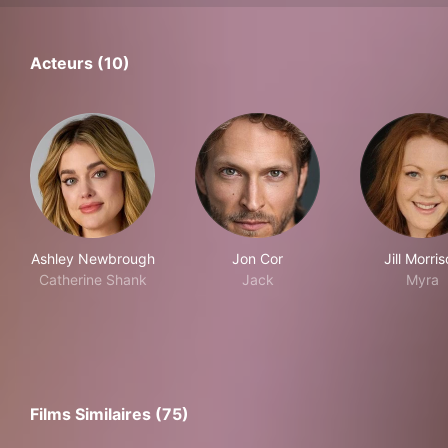
Acteurs (10)
Ashley Newbrough
Jon Cor
Jill Morri
Catherine Shank
Jack
Myra
Films Similaires (75)