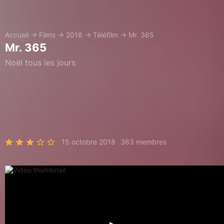
Accueil
→
Films
→
2018
→
Téléfilm
→
Mr. 365
Mr. 365
Noël tous les jours
15 octobre 2018
363 membres