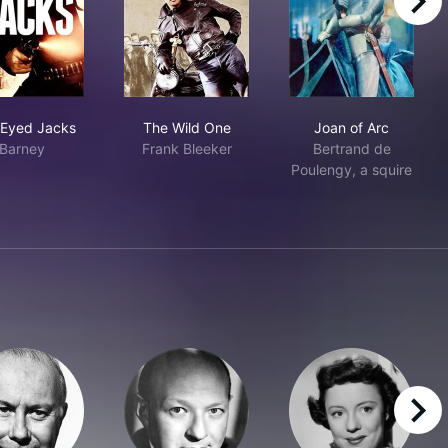
right
One-Eyed Jacks
The Wild One
Joan of Arc
Eyed Jacks
The Wild One
Joan of Arc
Barney
Frank Bleeker
Bertrand de
Poulengy, a squire
right