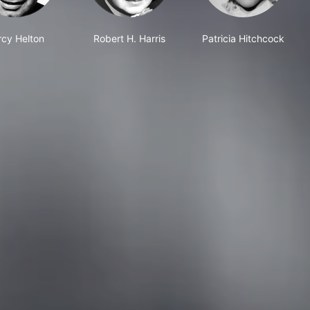
rcy Helton
Robert H. Harris
Patricia Hitchcock