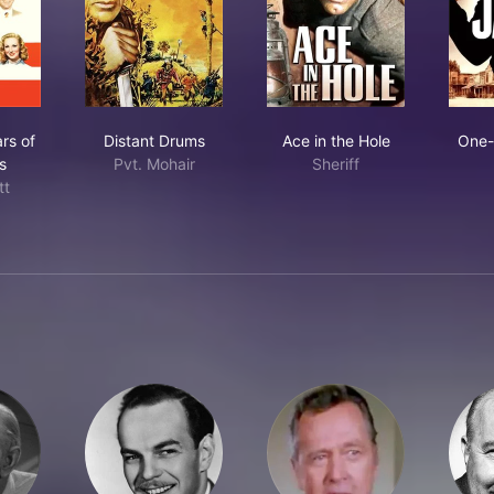
 Best Years of Our Lives
Distant Drums
Ace in the Hole
rs of
Distant Drums
Ace in the Hole
One-
s
Pvt. Mohair
Sheriff
tt