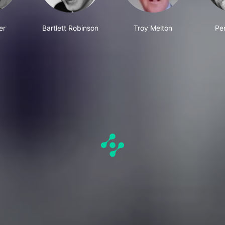
er
Bartlett Robinson
Troy Melton
Pe