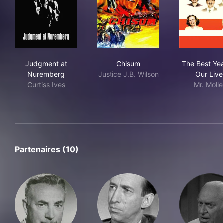
Judgment at Nuremberg
Chisum
The
Judgment at
Chisum
The Best Yea
Nuremberg
Justice J.B. Wilson
Our Live
Curtiss Ives
Mr. Molle
Partenaires (10)