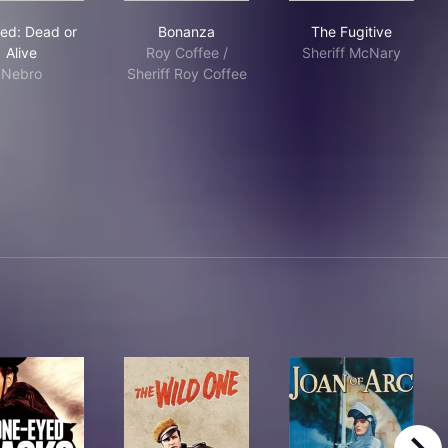
Wanted: Dead or Alive
Bonanza
The Fugitive
ed: Dead or
Bonanza
The Fugitive
Alive
Roy Coffee /
Sheriff McNary
Nebro
Sheriff Roy Coffee