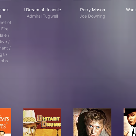
red Hitchcock Presents
I Dream of Jeannie
Perry Mason
hcock
I Dream of Jeannie
Perry Mason
Want
s
Admiral Tugwell
Joe Downing
ief of
 Fire
ale /
tive /
nant /
gs /
cobs