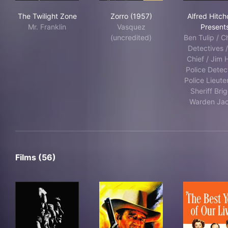
The Twilight Zone
Zorro (1957)
Alf
The Twilight Zone
Zorro (1957)
Alfred Hitc
Mr. Franklin
Vasquez
Present
(uncredited)
Ben Tulip / Ch
Detectives /
Chief / Jim H
Police Detec
Police Lieute
Sheriff Brig
Warden Ja
Films (56)