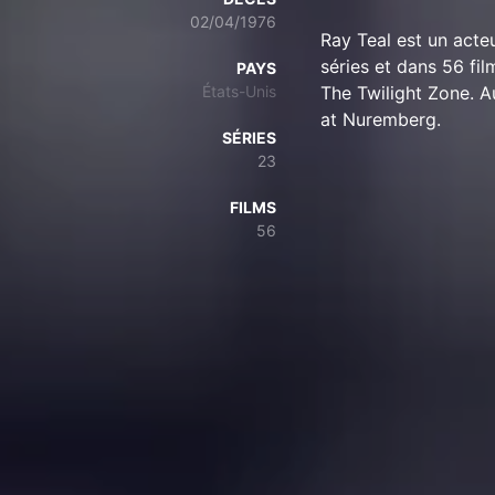
02/04/1976
Ray Teal est un acteu
séries et dans 56 fil
PAYS
États-Unis
The Twilight Zone. A
at Nuremberg.
SÉRIES
23
FILMS
56