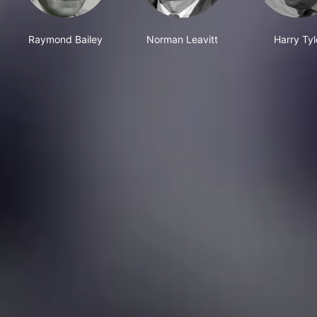
Raymond Bailey
Norman Leavitt
Harry Tyl