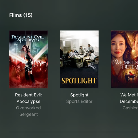
Films (15)
Resident Evil: Apocalypse
Spotlight
We 
Resident Evil:
Spotlight
We Met i
Apocalypse
Sports Editor
Decembe
Overworked
Cashier
Sergeant