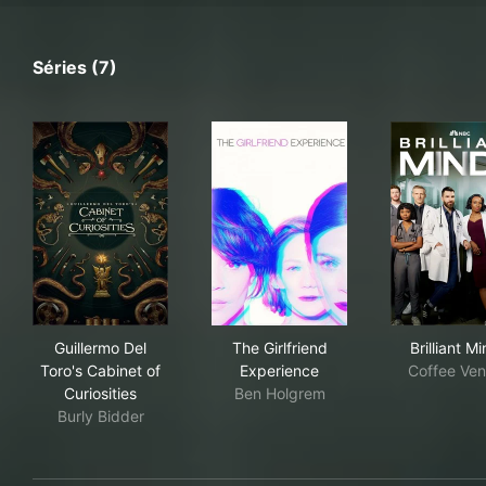
Séries (7)
Guillermo Del Toro's Cabinet of Curiosities
The Girlfriend Experience
Bril
Guillermo Del
The Girlfriend
Brilliant M
Toro's Cabinet of
Experience
Coffee Ven
Curiosities
Ben Holgrem
Burly Bidder