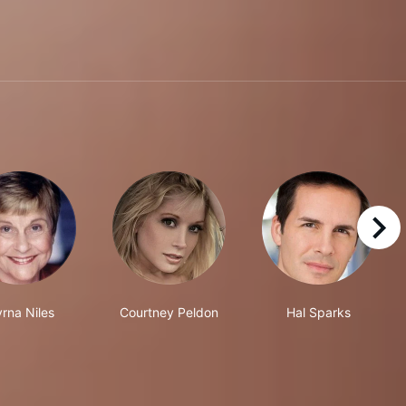
right
rna Niles
Courtney Peldon
Hal Sparks