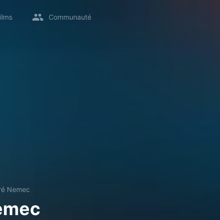
ilms
Communauté
ré Nemec
emec