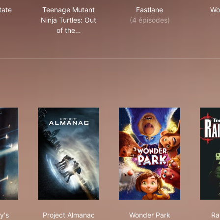
tate
Teenage Mutant
Fastlane
Wo
Ninja Turtles: Out
(4 épisodes)
of the…
s: Out of the Shadows
 Clancy's Without Remorse
Project Almanac
Wonder Park
y's
Project Almanac
Wonder Park
Ra