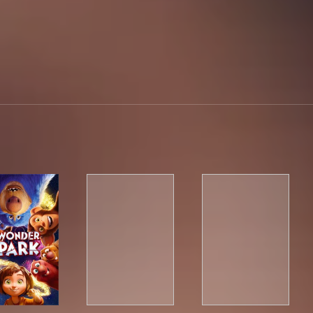
ows
Wonder Park
Phantom
She Spies