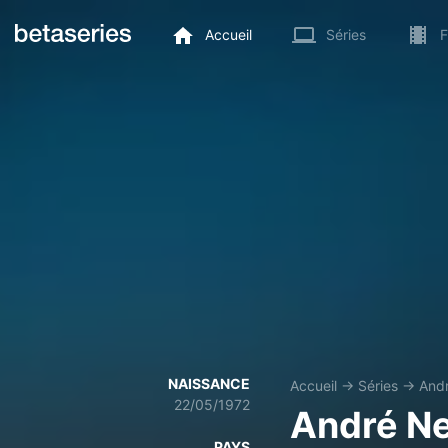
Accueil
Séries
F
NAISSANCE
Accueil
→
Séries
→
And
22/05/1972
André N
PAYS