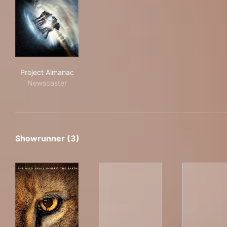
Project Almanac
Project Almanac
Newscaster
Showrunner (3)