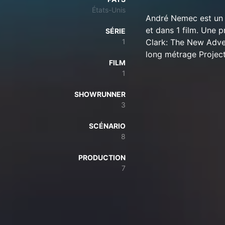
États-Unis
André Nemec est un 
et dans 1 film. Une p
SÉRIE
1
Clark: The New Adve
long métrage Projec
FILM
1
SHOWRUNNER
3
SCÉNARIO
8
PRODUCTION
7