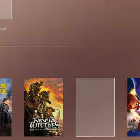
ober Road
oad
s
ds of State
Teenage Mutant Ninja Turtles: Out of the Shad
Fastlane