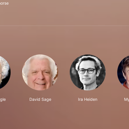
morse
gle
David Sage
Ira Heiden
My