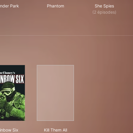
nder Park
Phantom
She Spies
(2 épisodes)
Rainbow Six
Kill Them All
inbow Six
Kill Them All