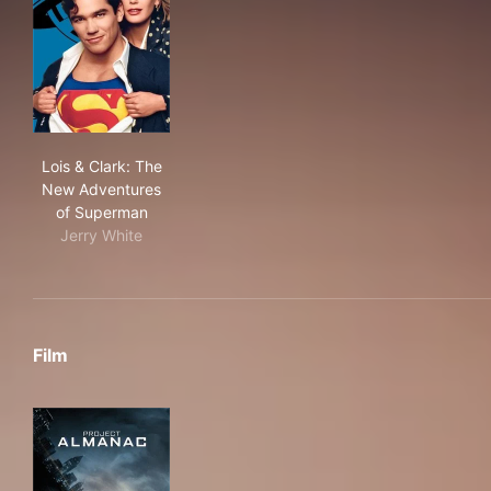
Lois & Clark: The New Adventures of Superman
Lois & Clark: The
New Adventures
of Superman
Jerry White
Film