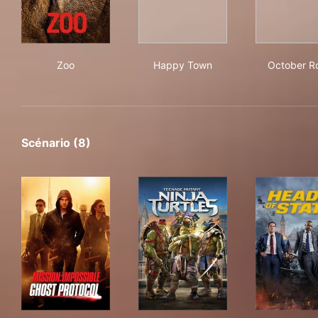
Zoo
Happy Town
Oct
Zoo
Happy Town
October R
Scénario (8)
Mission: Impossible - Ghost Protocol
Teenage Mutant Ninja Turtle
Hea