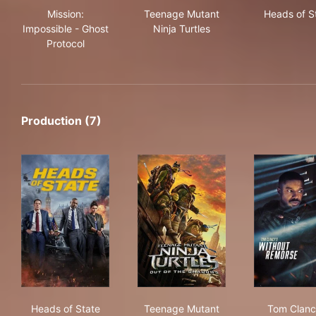
Mission:
Teenage Mutant
Heads of S
Impossible - Ghost
Ninja Turtles
Protocol
Production (7)
Heads of State
Teenage Mutant Ninja Turtle
Tom
Heads of State
Teenage Mutant
Tom Clanc