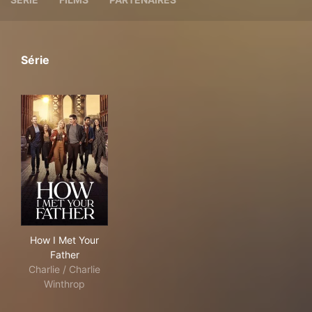
Série
How I Met Your Father
How I Met Your
Father
Charlie / Charlie
Winthrop