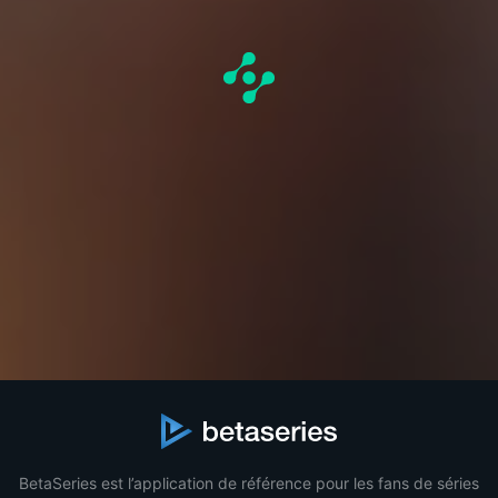
BetaSeries est l’application de référence pour les fans de séries