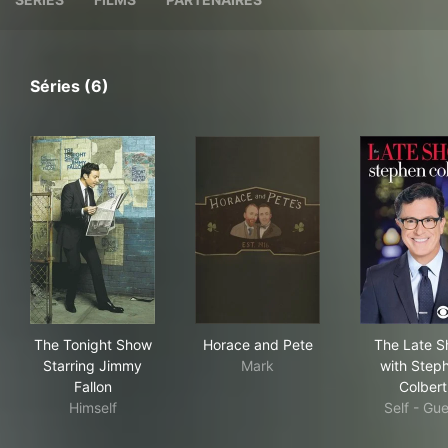
Séries (6)
The Tonight Show Starring Jimmy Fallon
Horace and Pete
The
The Tonight Show
Horace and Pete
The Late 
Starring Jimmy
Mark
with Step
Fallon
Colbert
Himself
Self - Gu