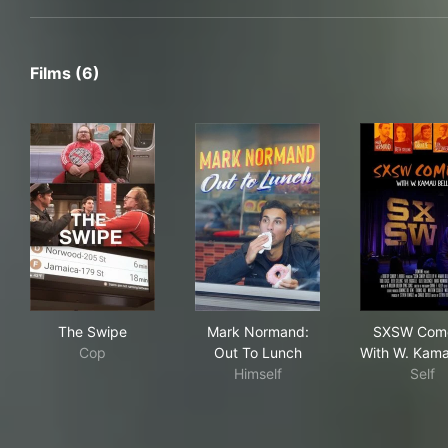
Films (6)
The Swipe
Mark Normand: Out To Lunc
SXS
The Swipe
Mark Normand:
SXSW Com
Cop
Out To Lunch
With W. Kama
Himself
Self