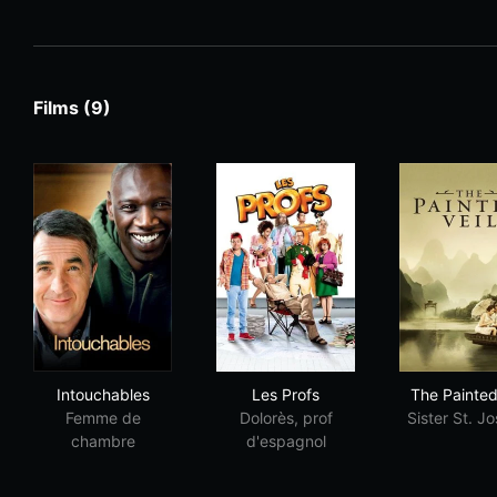
Films (9)
Intouchables
Les Profs
The 
Intouchables
Les Profs
The Painted
Femme de
Dolorès, prof
Sister St. J
chambre
d'espagnol