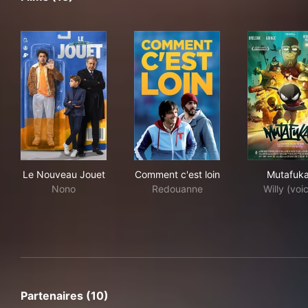
Le Nouveau Jouet
Comment c'est loin
Mut
Le Nouveau Jouet
Comment c'est loin
Mutafuk
Nono
Redouanne
Willy (voi
Partenaires (10)