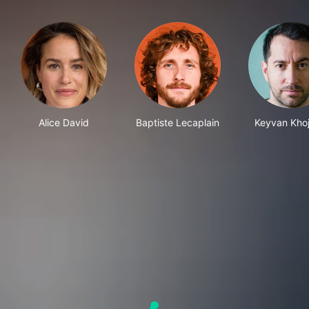
Alice David
Baptiste Lecaplain
Keyvan Khoj