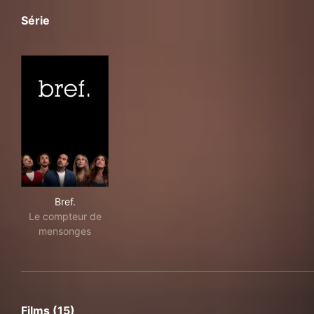
Série
Bref.
Bref.
Le compteur de
mensonges
Films (15)