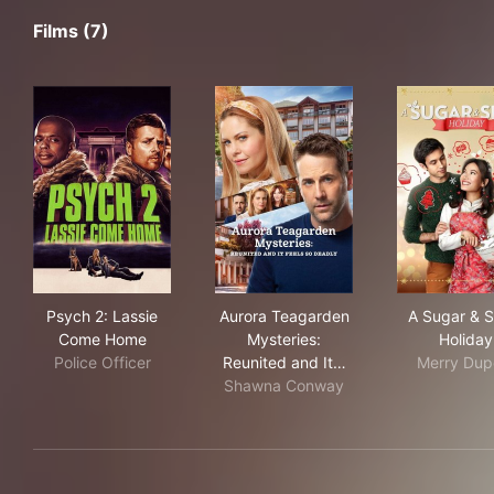
Films (7)
Psych 2: Lassie Come Home
Aurora Teagarden Mysteries: 
A S
Psych 2: Lassie
Aurora Teagarden
A Sugar & S
Come Home
Mysteries:
Holiday
Police Officer
Reunited and It…
Merry Dup
Shawna Conway