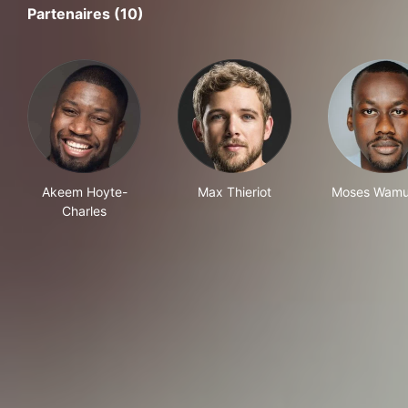
Partenaires (10)
Akeem Hoyte-
Max Thieriot
Moses Wamu
Charles