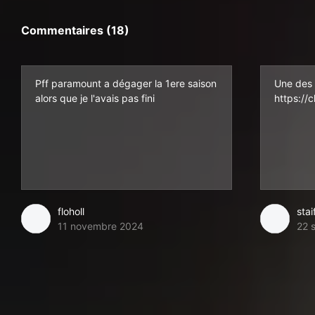
Commentaires (18)
Pff paramount a dégager la 1ere saison
Une des 
alors que je l'avais pas fini
https://
floholl
stai
11 novembre 2024
22 