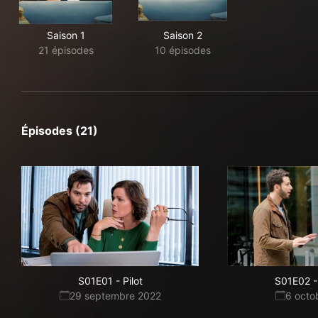
Saison 1
Saison 2
21 épisodes
10 épisodes
Épisodes (21)
S01E01
-
Pilot
S01E02
-
29 septembre 2022
6 octo