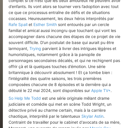
complet si ce n’est que les deux amoureux ne peuvent avoir
d’enfants. Ils vont alors se tourner vers l’adoption avec tout
ce que ce processus entraîne de défis et de situations
cocasses. Heureusement, les deux héros interprétés par
Rafe Spall
et
Esther Smith
sont entourés par un cercle
familial et amical aussi incongru que touchant qui vont les
accompagner dans chacune des étapes de ce projet de vie
souvent difficile. D’un postulat de base qui aurait pu être
larmoyant,
Trying
parvient à livrer des intrigues légères et
humoristiques, notamment grâce à la panoplie de
personnages secondaires décalés, et qui ne rechignent pas
offrir çà et là quelques touches d’émotion. Une série
britannique à découvrir absolument ! Et ça tombe bien :
l’intégralité des quatre saisons, les trois premières
composées chacune de 8 épisodes et la dernière qui a
débuté le 22 mai 2024, sont disponibles sur
Apple TV+
.
So Help Me Todd
est une série originale mêlant drame
judiciaire et comédie qui met en scène Todd Wright, un
détective privé au charme certain, mais à la carrière
chaotique, interprété par le talentueux
Skylar Astin
.
Contraint de travailler pour le cabinet d'avocats de sa mère,