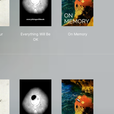
l'Amour
Everything Will Be OK
On Memory
ur
Everything Will Be
On Memory
OK