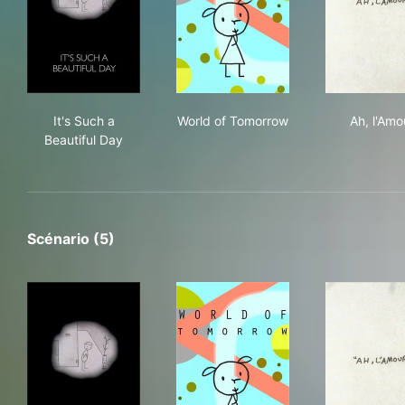
It's Such a Beautiful Day
World of Tomorrow
Ah, 
It's Such a
World of Tomorrow
Ah, l'Amo
Beautiful Day
Scénario (5)