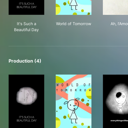
It's Such a Beautiful Day
World of Tomorrow
Ah, 
It's Such a
World of Tomorrow
Ah, l'Amo
Beautiful Day
Production (4)