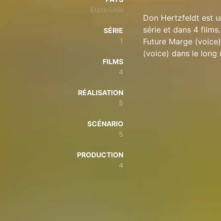
États-Unis
Don Hertzfeldt est u
série et dans 4 films
SÉRIE
1
Future Marge (voice)
(voice) dans le long 
FILMS
4
RÉALISATION
5
SCÉNARIO
5
PRODUCTION
4