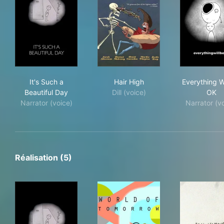
It's Such a Beautiful Day
Hair High
Eve
It's Such a
Hair High
Everything W
Beautiful Day
Dill (voice)
OK
Narrator (voice)
Narrator (v
Réalisation (5)