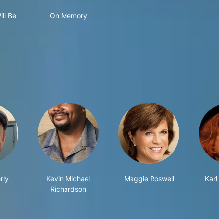
rything Will Be OK
On Memory
ill Be
On Memory
rly
Kevin Michael
Maggie Roswell
Karl
Richardson