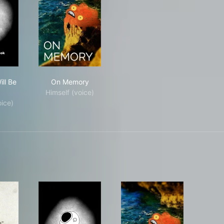
rything Will Be OK
On Memory
ill Be
On Memory
Himself (voice)
oice)