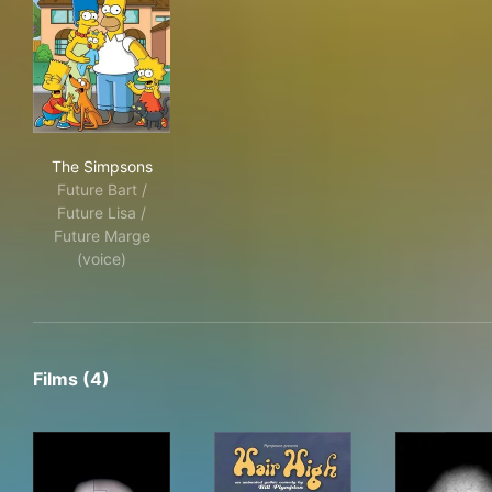
The Simpsons
The Simpsons
Future Bart /
Future Lisa /
Future Marge
(voice)
Films (4)