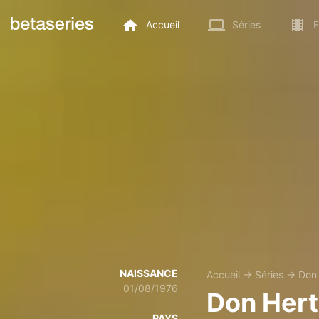
Accueil
Séries
F
NAISSANCE
Accueil
→
Séries
→
Don 
01/08/1976
Don Hert
PAYS