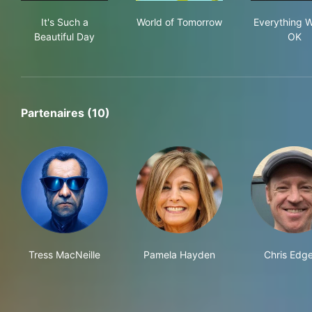
It's Such a Beautiful Day
World of Tomorrow
Eve
It's Such a
World of Tomorrow
Everything W
Beautiful Day
OK
Partenaires (10)
Tress MacNeille
Pamela Hayden
Chris Edge