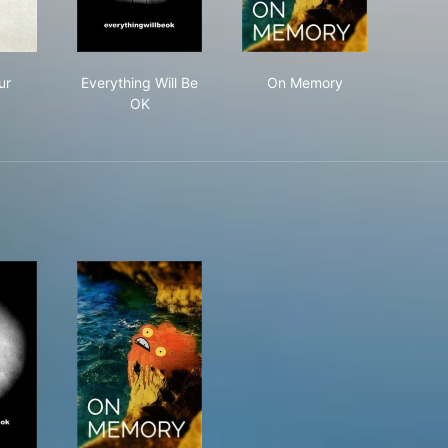
l'Amour
Everything Will Be OK
On Memory
ur
Everything Will Be
On Memory
OK