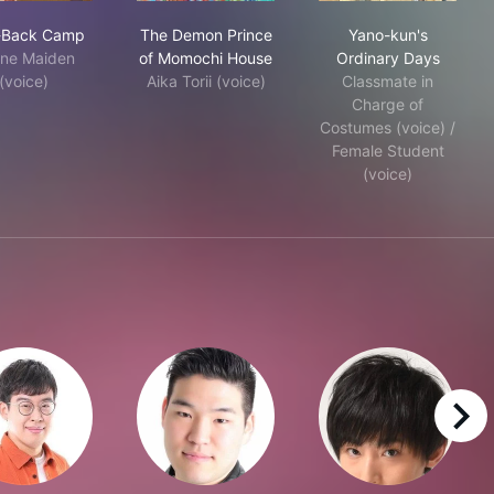
Laid-Back Camp
The Demon Prince of Momochi House
Yano-kun's Or
-Back Camp
The Demon Prince
Yano-kun's
ine Maiden
of Momochi House
Ordinary Days
(voice)
Aika Torii (voice)
Classmate in
Charge of
Costumes (voice) /
Female Student
(voice)
right