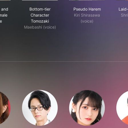
 Ice Guy and His Cool Female Colleague
Bottom-tier Character Tomozaki
Pseudo Harem
 and
Bottom-tier
Pseudo Harem
Laid
male
Character
Kiri Shirasawa
Shr
e
Tomozaki
(voice)
Maebashi (voice)