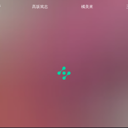
野
髙坂篤志
橘美來