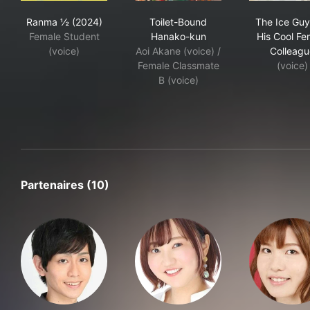
Ranma ½ (2024)
Toilet-Bound Hanako-kun
The
Ranma ½ (2024)
Toilet-Bound
The Ice Guy
Female Student
Hanako-kun
His Cool Fe
(voice)
Aoi Akane (voice) /
Colleagu
Female Classmate
(voice)
B (voice)
Partenaires (10)