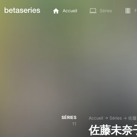
Accueil
Séries
F
SÉRIES
Accueil
→
Séries
→
佐藤
11
佐藤未奈