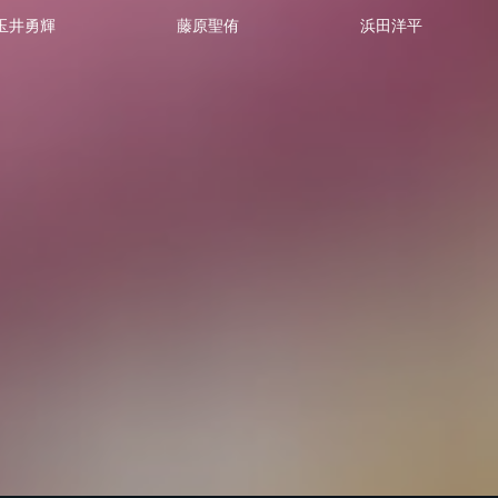
玉井勇輝
藤原聖侑
浜田洋平