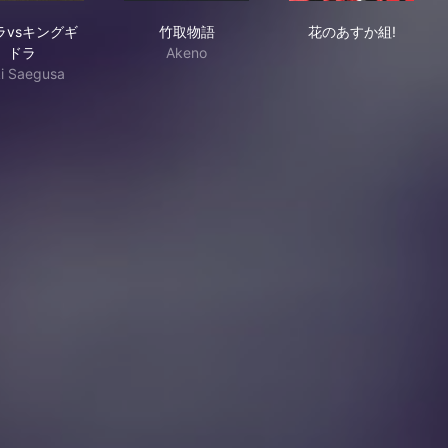
ゴジラvsキングギドラ
竹取物語
花のあすか組!
ラvsキングギ
竹取物語
花のあすか組!
ドラ
Akeno
i Saegusa