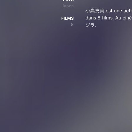
Japon
小高恵美 est une actri
dans 8 films. Au ci
FILMS
8
ジラ.