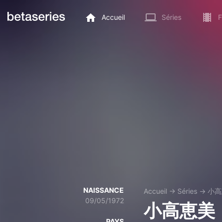
Accueil
Séries
F
NAISSANCE
Accueil
→
Séries
→
小高
09/05/1972
小高恵美
PAYS