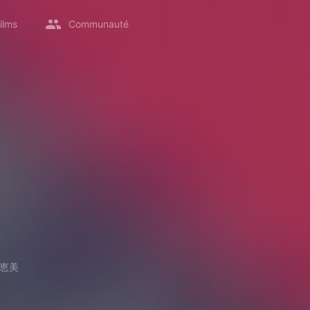
ilms
Communauté
恵美