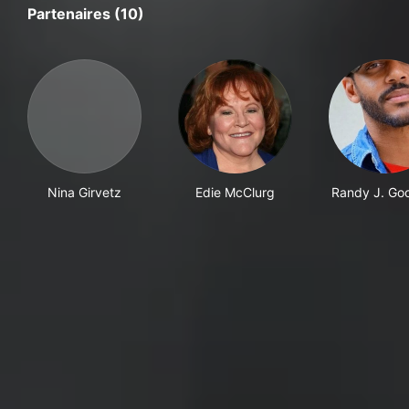
Partenaires (10)
Nina Girvetz
Edie McClurg
Randy J. Go