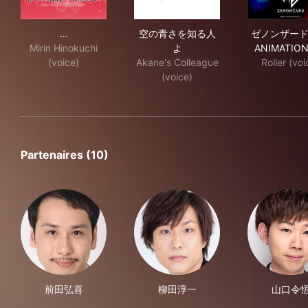
かぐや様は告らせたい-ファーストキッスは終わらない-
空の青さを知る人よ
ゼノ
…
空の青さを知る人
ゼノンザード 
Mirin Hinokuchi
よ
ANIMATIO
(voice)
Akane's Colleague
Roller (voi
(voice)
Partenaires (10)
前田弘喜
柳田淳一
山口令