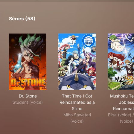
Séries (58)
Dr. Stone
That Time I Got Reincarnated
Mus
Dr. Stone
That Time I Got
Mushoku Ten
Student (voice)
Reincarnated as a
Jobless
Slime
Reincarnat
Miho Sawatari
Elise (voice) 
(voice)
(voice)