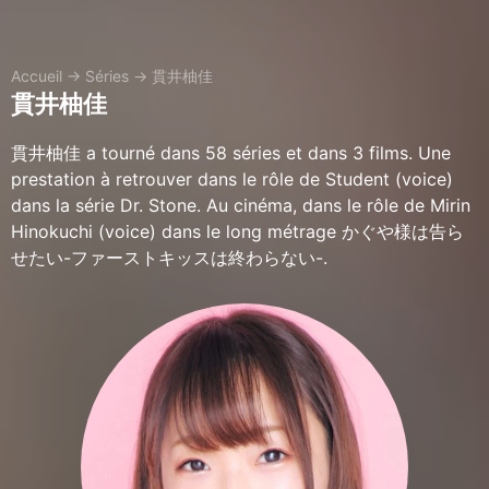
Accueil
→
Séries
→
貫井柚佳
貫井柚佳
貫井柚佳 a tourné dans 58 séries et dans 3 films. Une
prestation à retrouver dans le rôle de Student (voice)
dans la série Dr. Stone. Au cinéma, dans le rôle de Mirin
Hinokuchi (voice) dans le long métrage かぐや様は告ら
せたい-ファーストキッスは終わらない-.