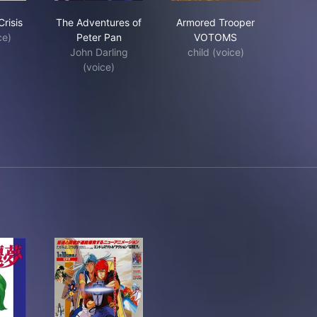
blegum Crisis
The Adventures of Peter Pan
Armored Trooper VO
risis
The Adventures of
Armored Trooper
ce)
Peter Pan
VOTOMS
John Darling
child (voice)
(voice)