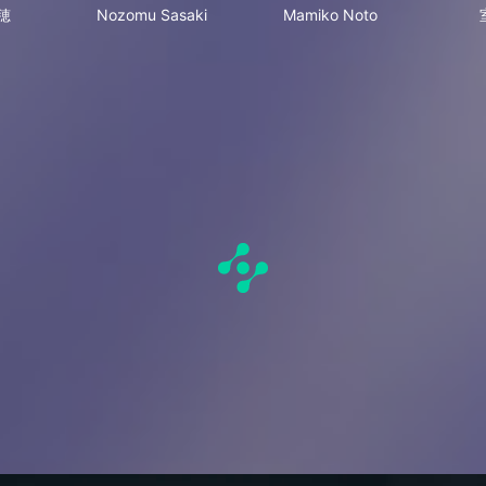
穂
Nozomu Sasaki
Mamiko Noto