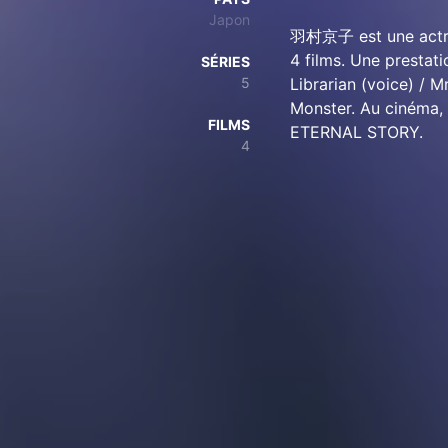
Japon
羽村京子 est une actric
4 films. Une prestati
SÉRIES
5
Librarian (voice) / M
Monster. Au cinéma,
FILMS
ETERNAL STORY.
4