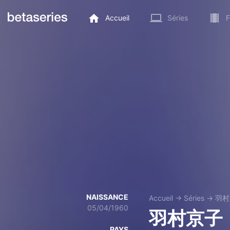
Accueil
Séries
F
NAISSANCE
Accueil
→
Séries
→
羽村
05/04/1960
羽村京子
PAYS