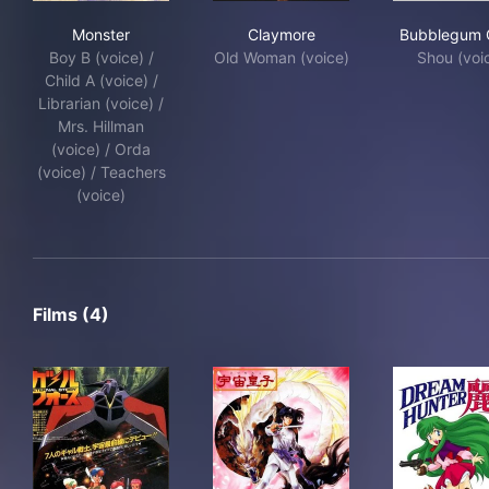
Monster
Claymore
Bub
Monster
Claymore
Bubblegum C
Boy B (voice) /
Old Woman (voice)
Shou (voi
Child A (voice) /
Librarian (voice) /
Mrs. Hillman
(voice) / Orda
(voice) / Teachers
(voice)
Films (4)