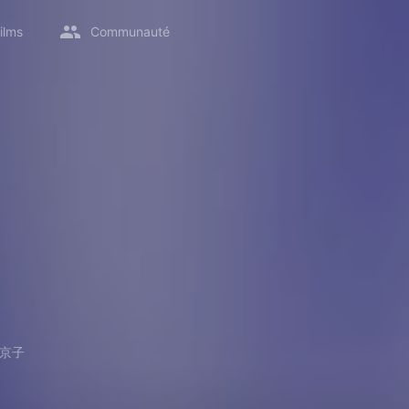
ilms
Communauté
京子