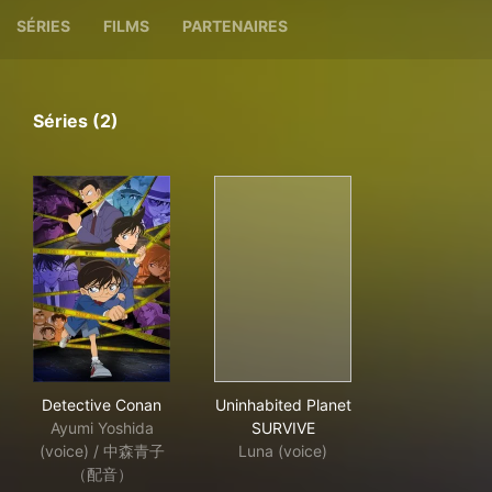
SÉRIES
FILMS
PARTENAIRES
Séries (2)
Detective Conan
Uninhabited Planet SURVIVE
Detective Conan
Uninhabited Planet
Ayumi Yoshida
SURVIVE
(voice) / 中森青子
Luna (voice)
（配音）