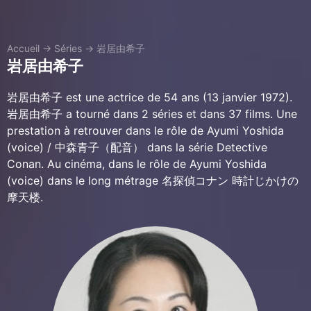
Accueil
→
Séries
→
岩居由希子
岩居由希子
岩居由希子 est une actrice de 54 ans (13 janvier 1972).
岩居由希子 a tourné dans 2 séries et dans 37 films. Une
prestation à retrouver dans le rôle de Ayumi Yoshida
(voice) / 中森青子（配音） dans la série Detective
Conan. Au cinéma, dans le rôle de Ayumi Yoshida
(voice) dans le long métrage 名探偵コナン 時計じかけの
摩天楼.