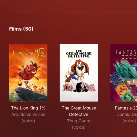
Films (50)
The Lion King 1½
The Great Mouse Detective
Fan
The Lion King 1½
The Great Mouse
Fantasia 2
Additional Voices
Detective
Donald D
(voice)
Thug Guard
(voice)
(voice)