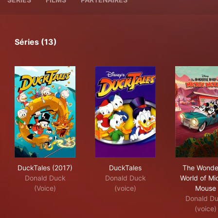
Séries (13)
DuckTales (2017)
DuckTales
The
DuckTales (2017)
DuckTales
The Wonde
Donald Duck
Donald Duck
World of Mi
(Voice)
(voice)
Mouse
Donald D
(voice)