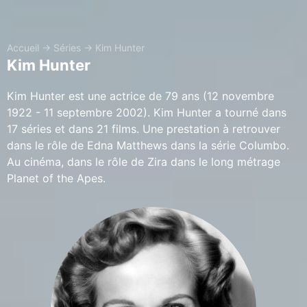
Accueil
→
Séries
→
Kim Hunter
Kim Hunter
Kim Hunter est une actrice de 79 ans (12 novembre
1922 - 11 septembre 2002). Kim Hunter a tourné dans
17 séries et dans 21 films. Une prestation à retrouver
dans le rôle de Edna Matthews dans la série Columbo.
Au cinéma, dans le rôle de Zira dans le long métrage
Planet of the Apes.