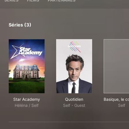
Séries (3)
Star Academy
Quotidien
Basi
Star Academy
Quotidien
Basique, le c
Héléna / Self
Self - Guest
Self