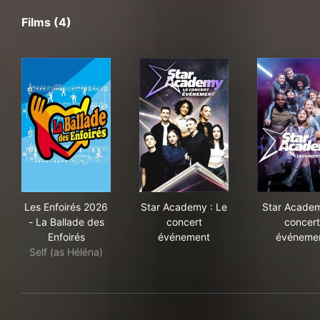
Films (4)
Les Enfoirés 2026 - La Ballade des Enfoirés
Star Academy : Le concert 
Sta
Les Enfoirés 2026
Star Academy : Le
Star Academ
- La Ballade des
concert
concert
Enfoirés
événement
événeme
Self (as Héléna)