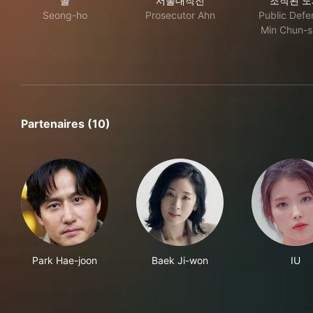
콜
서울대작전
조작된 도
Seong-ho
Prosecutor Ahn
Public Defe
Min Chun-
Partenaires (10)
Park Hae-joon
Baek Ji-won
IU