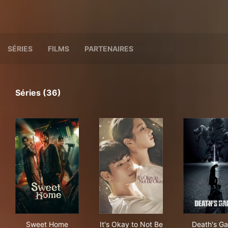
SÉRIES
FILMS
PARTENAIRES
Séries (36)
Sweet Home
It's Okay to Not Be Okay
Dea
Sweet Home
It's Okay to Not Be
Death's G