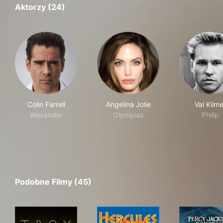
Aktorzy (24)
Colin Farrell
Angelina Jolie
Val Kilme
Alexander
Olympias
Philip
Podobne Filmy (45)