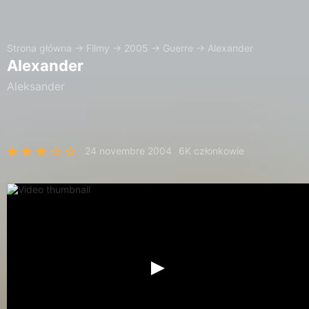
Strona główna
→
Filmy
→
2005
→
Guerre
→
Alexander
Alexander
Aleksander
24 novembre 2004
6K członkowie