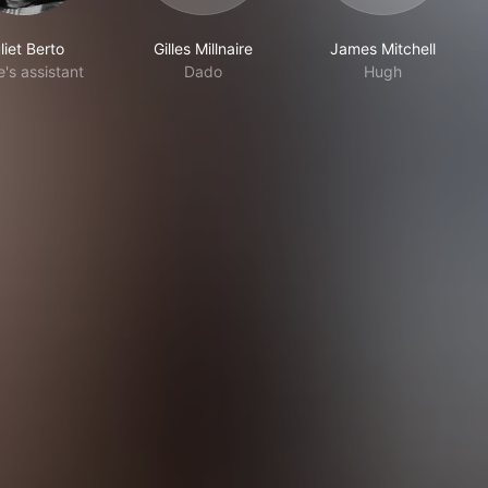
liet Berto
Gilles Millnaire
James Mitchell
's assistant
Dado
Hugh