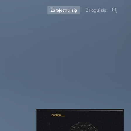
Zarejestruj się
Zaloguj się