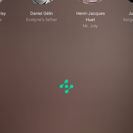
isy
Daniel Gélin
Henri-Jacques
Ju
e
Evelyne's father
Huet
Serge
Mr. Joly