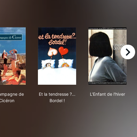
right
a fait d'l'oeil!
La Campagne de Cicéron
Et la tendresse ?… Bordel !
L'Enfant de l'hi
ampagne de
Et la tendresse ?…
L'Enfant de l'hiver
Cicéron
Bordel !