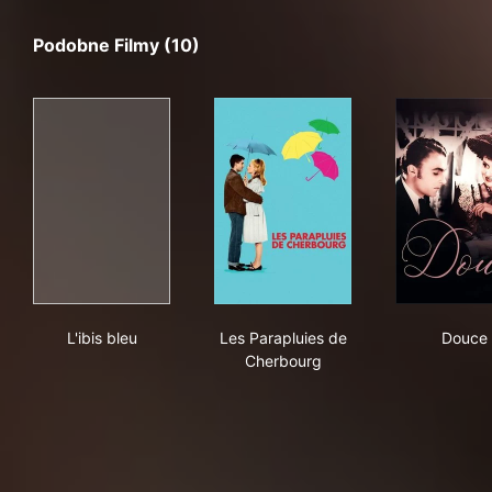
Podobne Filmy (10)
L'ibis bleu
Les Parapluies de Cherbourg
Dou
L'ibis bleu
Les Parapluies de
Douce
Cherbourg