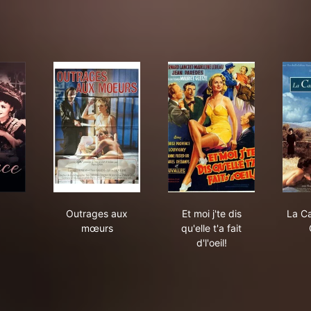
ce
Outrages aux mœurs
Et moi j'te dis qu'elle t'
Outrages aux
Et moi j'te dis
La C
mœurs
qu'elle t'a fait
d'l'oeil!