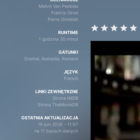
Melvin Van Peebles
Francis Girod
Pierre Grimblat
RUNTIME
1 godzina 30 minut
GATUNKI
Dramat, Komedia, Romans
JĘZYK
French
LINKI ZEWNĘTRZNE
Strona IMDB
Strona TheMovieDB
OSTATNIA AKTUALIZACJA
19 juin 2026 - 11:07
na 11 bazach danych