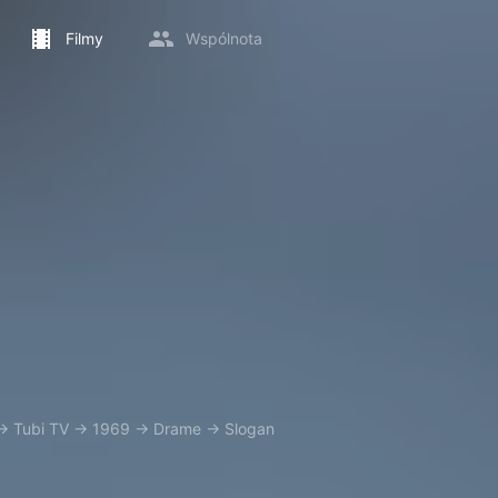
Filmy
Wspólnota
→
Tubi TV
→
1969
→
Drame
→
Slogan