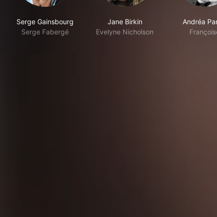
Serge Gainsbourg
Jane Birkin
Andréa Par
Serge Fabergé
Evelyne Nicholson
François