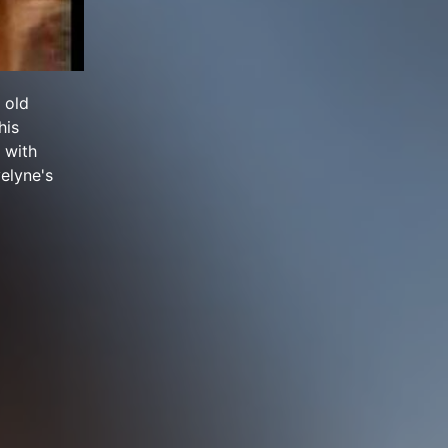
 old
his
 with
elyne's