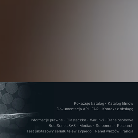
Pokazuje katalog
·
Katalog filmów
Dokumentacja API
·
FAQ
·
Kontakt z obsługą
Informacje prawne
·
Ciasteczka
·
Warunki
·
Dane osobowe
BetaSeries SAS
·
Medias
·
Screeners
·
Research
Test pilotażowy serialu telewizyjnego
·
Panel widzów Francja