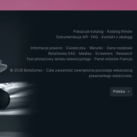
Pokazuje katalog
·
Katalog filmów
Dokumentacja API
·
FAQ
·
Kontakt z obsługą
Informacje prawne
·
Ciasteczka
·
Warunki
·
Dane osobowe
BetaSeries SAS
·
Medias
·
Screeners
·
Research
Test pilotażowy serialu telewizyjnego
·
Panel widzów Francja
© 2026 BetaSeries - Cała zawartość zewnętrzna pozostaje własnością
prawowitego właściciela.
Polska