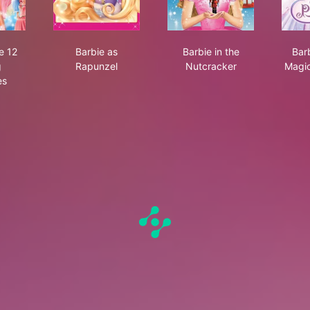
 Pauper
bie in the 12 Dancing Princesses
Barbie as Rapunzel
Barbie in the Nutcrac
e 12
Barbie as
Barbie in the
Bar
g
Rapunzel
Nutcracker
Magic
es