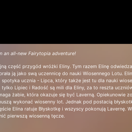
in an all-new Fairytopia adventure!
jną część przygód wróżki Eliny. Tym razem Elinę odwiedz
brała ją jako swą uczennicę do nauki Wiosennego Lotu. El
, spotyka ucznia - Lipca, który także jest tu dla nauki wio
, tylko Lipiec i Radość są mili dla Eliny, za to reszta uczni
maga żabie, która okazuje się być Laverną. Opiekunowie zo
 muszą wykonać wiosenny lot. Jednak pod postacią błyskot
ęście Elina ratuje Błyskotkę i wszyscy pokonują Lavernę. W
lnić pierwszą wiosenną tęcze.