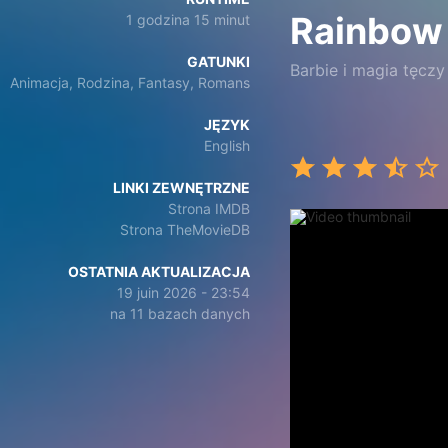
Rainbow
1 godzina 15 minut
GATUNKI
Barbie i magia tęczy
Animacja, Rodzina, Fantasy, Romans
JĘZYK
English
LINKI ZEWNĘTRZNE
Strona IMDB
Strona TheMovieDB
OSTATNIA AKTUALIZACJA
19 juin 2026 - 23:54
na 11 bazach danych