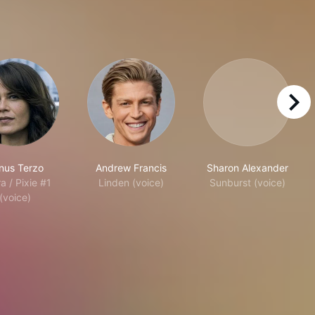
right
nus Terzo
Andrew Francis
Sharon Alexander
a / Pixie #1
Linden (voice)
Sunburst (voice)
(voice)