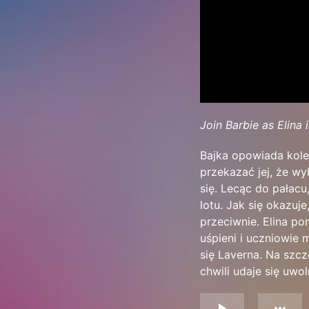
Join Barbie as Elina 
Bajka opowiada kole
przekazać jej, że wy
się. Lecąc do pałacu
lotu. Jak się okazuje
przeciwnie. Elina po
uśpieni i uczniowie
się Laverna. Na szcz
chwili udaje się uwo