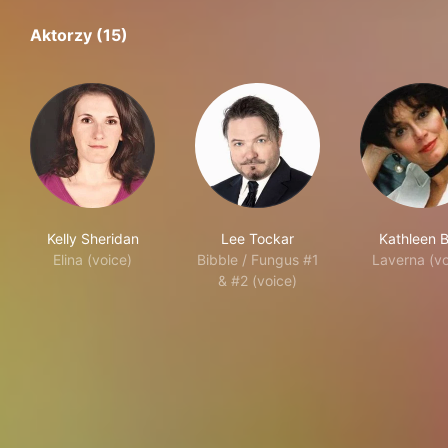
Aktorzy (15)
Kelly Sheridan
Lee Tockar
Kathleen B
Elina (voice)
Bibble / Fungus #1
Laverna (vo
& #2 (voice)