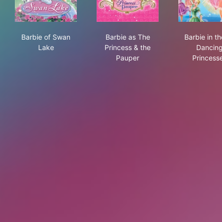
Barbie of Swan Lake
Barbie as The Princess & the
Bar
Barbie of Swan
Barbie as The
Barbie in th
Lake
Princess & the
Dancin
Pauper
Princess