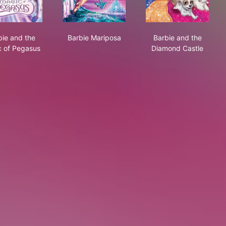
ker
Barbie and the Magic of Pegasus
Barbie Mariposa
Barbie and th
bie and the
Barbie Mariposa
Barbie and the
 of Pegasus
Diamond Castle