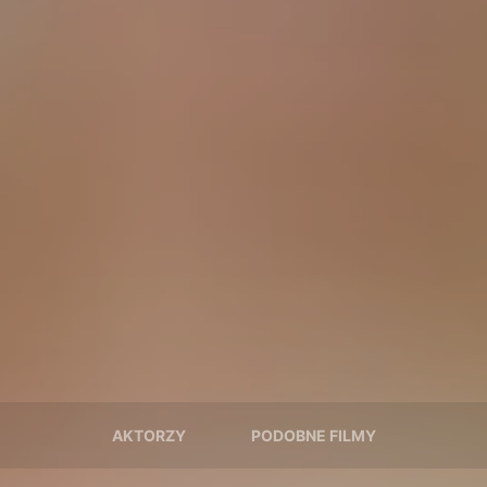
AKTORZY
PODOBNE FILMY