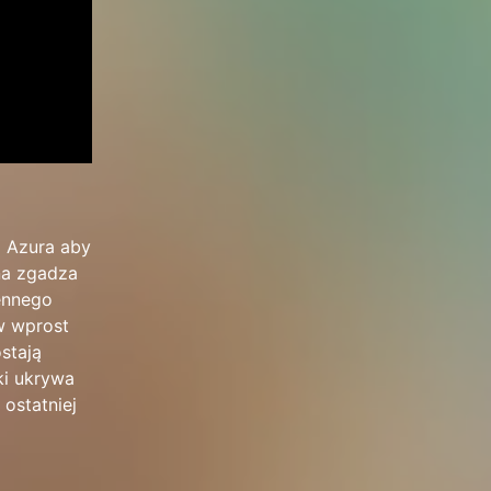
a Azura aby
ina zgadza
sennego
ów wprost
stają
ki ukrywa
 ostatniej