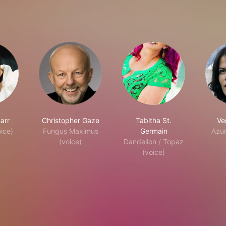
arr
Christopher Gaze
Tabitha St.
Ve
ice)
Fungus Maximus
Germain
Azur
(voice)
Dandelion / Topaz
(voice)