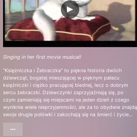
Singing in her first movie musical!
"Księżniczka i Żebraczka" to piękna historia dwóch
dziewcząt, bogatej mieszającej w pięknym pałacu
księżniczki i ciężko pracującej biednej, lecz o dobrym
sercu żebraczki. Dziewczynki zaprzyjaźniają się, po
czym zamieniają się miejscami na jeden dzień z czego
wyniknie wiele nieprzyjemności, ale za to obydwie znajdą
swoje drugie połówki i zakochają się na śmierć i życie...