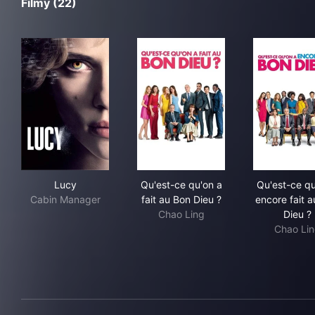
Filmy (22)
Lucy
Qu'est-ce qu'on a fait au Bon
Qu'e
Lucy
Qu'est-ce qu'on a
Qu'est-ce qu
Cabin Manager
fait au Bon Dieu ?
encore fait 
Chao Ling
Dieu ?
Chao Li