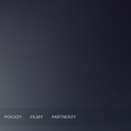
POKAZY
FILMY
PARTNERZY