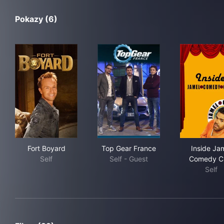
Pokazy (6)
Fort Boyard
Top Gear France
Ins
Fort Boyard
Top Gear France
Inside Ja
Self
Self - Guest
Comedy C
Self