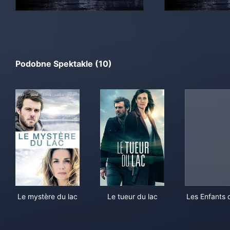
Podobne Spektakle (10)
Le mystère du lac
Le tueur du lac
Les
Le mystère du lac
Le tueur du lac
Les Enfants 