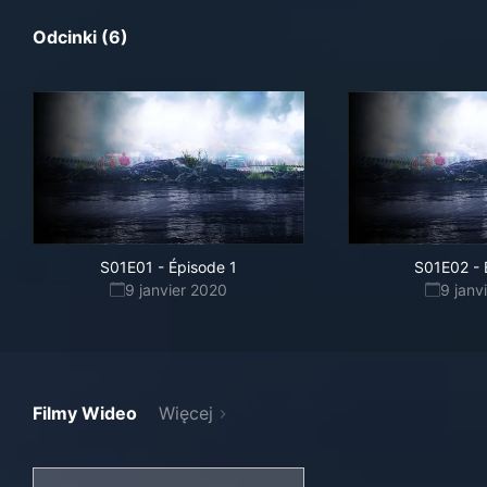
Odcinki (6)
S01E01
-
Épisode 1
S01E02
-
9 janvier 2020
9 janv
Filmy Wideo
Więcej