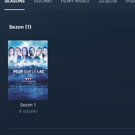
SEASONS
ODCINKI
FILMY WIDEO
ZDJĘCIA
POD
Sezon (1)
Sezon 1
6 odcinki