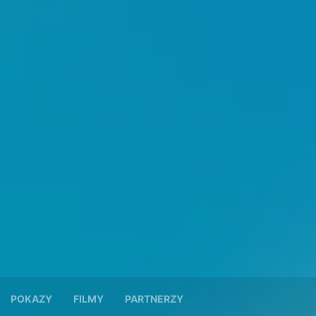
POKAZY
FILMY
PARTNERZY