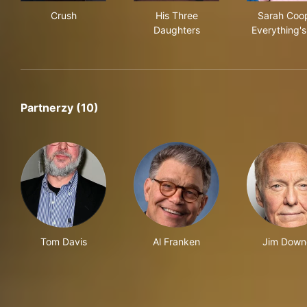
Crush
His Three Daughters
Sar
Crush
His Three
Sarah Coop
Daughters
Everything's
Partnerzy (10)
Tom Davis
Al Franken
Jim Down