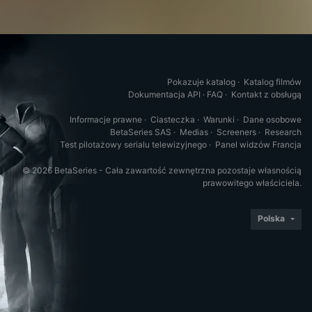
Pokazuje katalog
·
Katalog filmów
Dokumentacja API
·
FAQ
·
Kontakt z obsługą
Informacje prawne
·
Ciasteczka
·
Warunki
·
Dane osobowe
BetaSeries SAS
·
Medias
·
Screeners
·
Research
Test pilotażowy serialu telewizyjnego
·
Panel widzów Francja
© 2026 BetaSeries - Cała zawartość zewnętrzna pozostaje własnością
prawowitego właściciela.
Polska