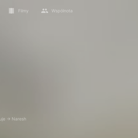
Filmy
Wspólnota
uje
→
Naresh