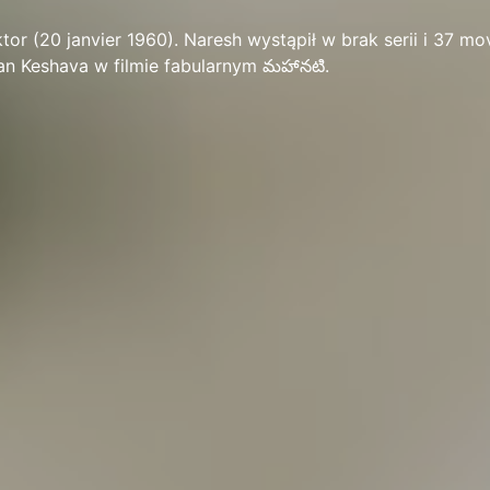
ktor (20 janvier 1960). Naresh wystąpił w brak serii i 37 mo
an Keshava w filmie fabularnym మహానటి.