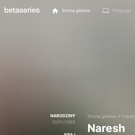
Strona główna
Pokazuje
NARODZINY
Strona główna
→
Pokaz
20/01/1960
Naresh
KRAJ