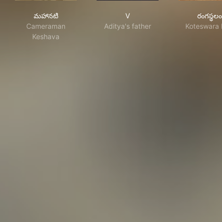
మహానటి
V
రంగస
మహానటి
V
రంగస్థలం
Cameraman
Aditya's father
Koteswara
Keshava