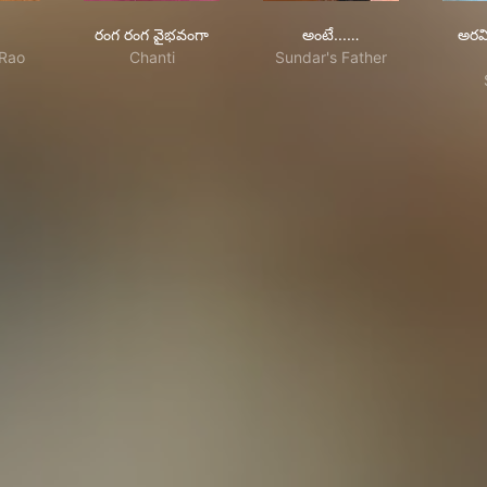
్థలం
రంగ రంగ వైభవంగా
అంటే... సుందరానికీ!
రంగ రంగ వైభవంగా
అంటే...…
అరవ
 Rao
Chanti
Sundar's Father