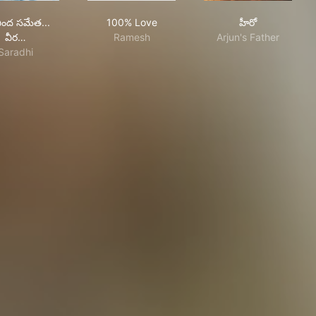
అరవింద సమేత... వీర రాఘవ
100% Love
హీరో
ింద సమేత...
100% Love
హీరో
వీర…
Ramesh
Arjun's Father
Saradhi