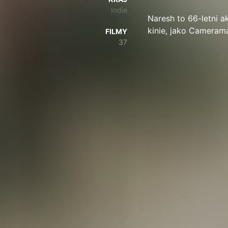
Indie
Naresh to 66-letni a
kinie, jako Cameram
FILMY
37