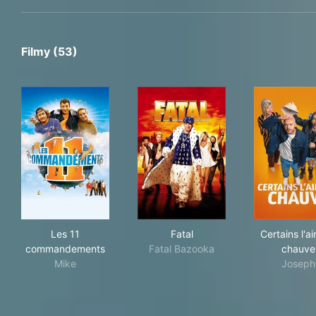
Filmy (53)
Les 11 commandements
Fatal
Cer
Les 11
Fatal
Certains l'a
commandements
Fatal Bazooka
chauve
Mike
Joseph