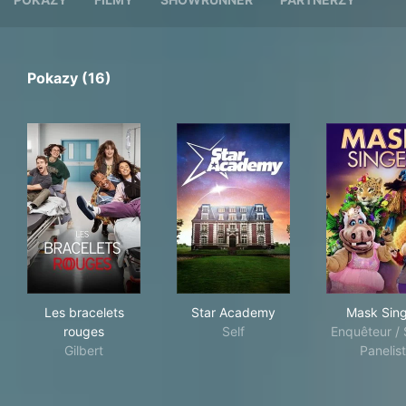
Pokazy (16)
Les bracelets rouges
Star Academy
Mas
Les bracelets
Star Academy
Mask Sin
rouges
Self
Enquêteur / 
Gilbert
Panelist