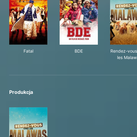
Fatal
BDE
Ren
Fatal
BDE
Rendez-vous
les Malaw
Produkcja