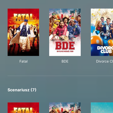
Fatal
BDE
Div
Fatal
BDE
Divorce C
Scenariusz (7)