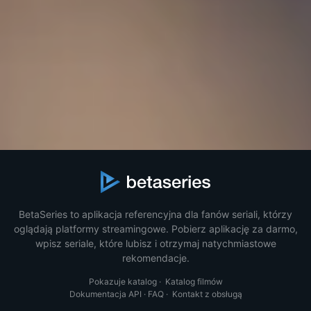
BetaSeries to aplikacja referencyjna dla fanów seriali, którzy
oglądają platformy streamingowe. Pobierz aplikację za darmo,
wpisz seriale, które lubisz i otrzymaj natychmiastowe
rekomendacje.
Pokazuje katalog
·
Katalog filmów
Dokumentacja API
·
FAQ
·
Kontakt z obsługą