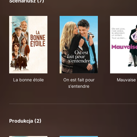
Scenariusz (7)
La bonne étoile
On est fait pour s'entendre
Mau
La bonne étoile
On est fait pour
Mauvaise 
s'entendre
Produkcja (2)