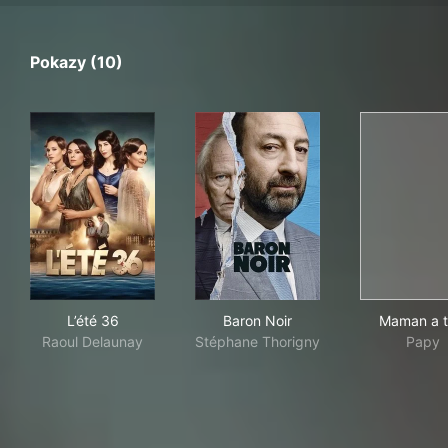
Pokazy (10)
L’été 36
Baron Noir
Mam
L’été 36
Baron Noir
Maman a t
Raoul Delaunay
Stéphane Thorigny
Papy