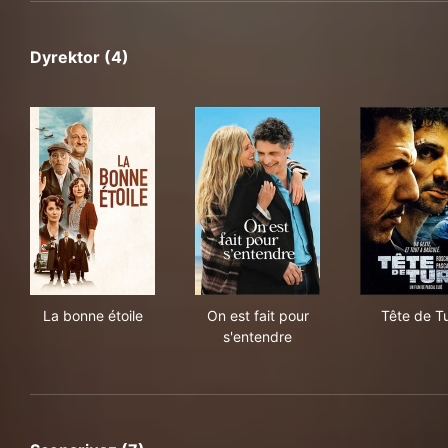
Dyrektor (4)
La bonne étoile
On est fait pour s'entendre
Têt
La bonne étoile
On est fait pour
Tête de T
s'entendre