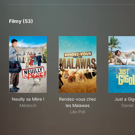
Filmy (53)
Neuilly sa Mère !
Rendez-vous chez les Malaw
Just
Neuilly sa Mère !
Rendez-vous chez
Just a Gig
Médecin
les Malawas
Daniel
Léo Poli