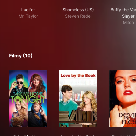
Lucifer
Shameless (US)
Buf
Lucifer
Shameless (US)
Buffy the Va
Mr. Taylor
Steven Redel
Slayer
Mitch
Filmy (10)
Take Me Home Tonight
Love by the Book
Devi