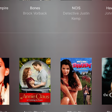
fy the Vampire Slayer
Bones
NCIS
mpire
Bones
NCIS
Haw
Brock Vorback
Detective Justin
John
Kemp
l in the Flesh
Annie Claus Is Coming to Town
Who's Your Daddy?