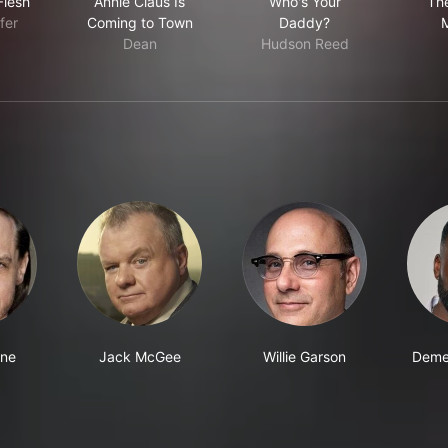
Flesh
Annie Claus Is
Who's Your
The
fer
Coming to Town
Daddy?
Dean
Hudson Reed
ene
Jack McGee
Willie Garson
Demet