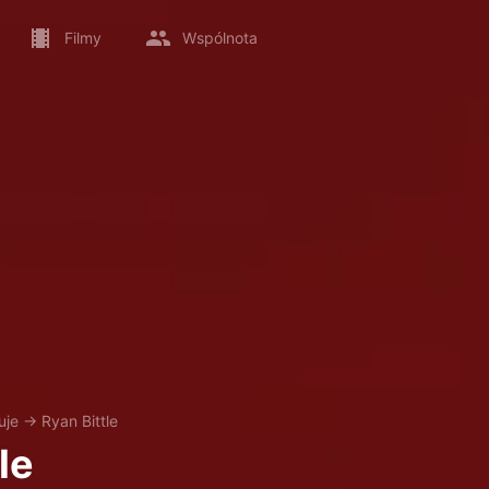
Filmy
Wspólnota
uje
→
Ryan Bittle
le