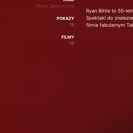
Stany Zjednoczone
Ryan Bittle to 50-let
Spektakl do znalezien
POKAZY
15
filmie fabularnym T
FILMY
10