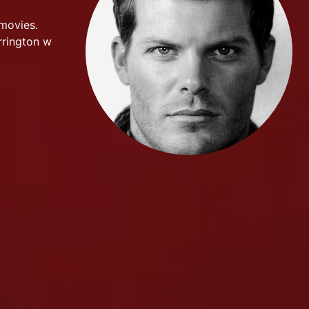
 movies.
errington w