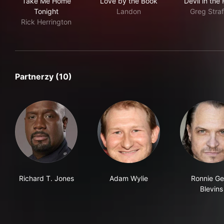
Take Me Home
Love by the Book
Devil in the 
Tonight
Landon
Greg Straf
Rick Herrington
Partnerzy (10)
Richard T. Jones
Adam Wylie
Ronnie G
Blevins