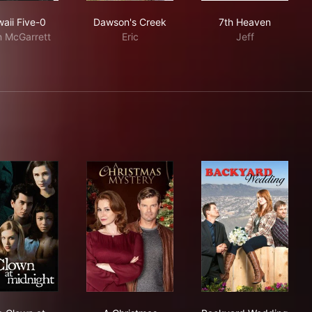
Hawaii Five-0
Dawson's Creek
7th Heaven
aii Five-0
Dawson's Creek
7th Heaven
 McGarrett
Eric
Jeff
The Clown at Midnight
A Christmas Mystery
Backyard Wed