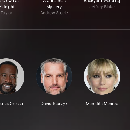
 Clown at
A Christmas
Backyard Wedding
Midnight
Mystery
Jeffrey Blake
Taylor
Andrew Steele
rius Grosse
David Starzyk
Meredith Monroe