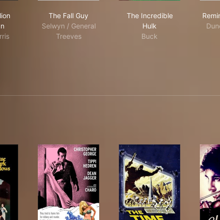
Six Million Dollar Man
The Fall Guy
The Incredible Hulk
lion
The Fall Guy
The Incredible
Remin
an
Selwyn / General
Hulk
Dun
ris
Treeves
Buck