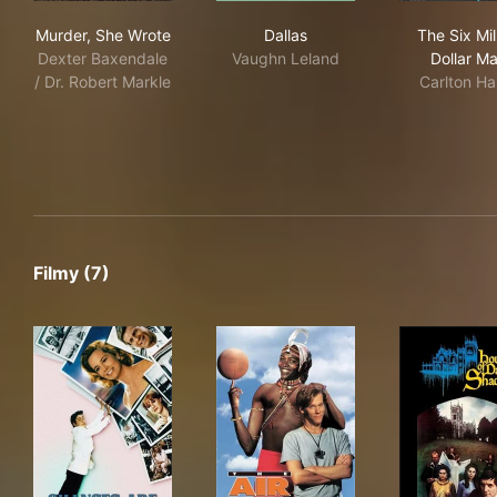
Murder, She Wrote
Dallas
The 
Murder, She Wrote
Dallas
The Six Mil
Dexter Baxendale
Vaughn Leland
Dollar M
/ Dr. Robert Markle
Carlton Har
Filmy (7)