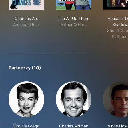
Chances Are
The Air Up There
Hou
Chances Are
The Air Up There
House of D
Archibald Blair
Father O'Hara
Shadow
Sheriff Ge
Patterso
Partnerzy (10)
Virginia Gregg
Charles Aidman
Vince How