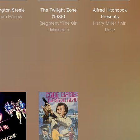
Remington Steele
The Twilight Zone (1985)
Alfred Hitchco
gton Steele
The Twilight Zone
Alfred Hitchcock
can Harlow
(1985)
Presents
(segment "The Girl
Harry Miller / Mr.
I Married")
Rose