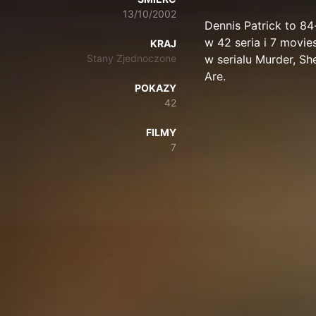
13/10/2002
Dennis Patrick to 84
w 42 seria i 7 movie
KRAJ
Stany Zjednoczone
w serialu Murder, Sh
Are.
POKAZY
42
FILMY
7