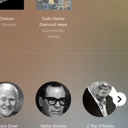
Choices
Code Name: Diamond Head
Choices
Code Name:
r. Bowers
Diamond Head
Commander
Yarnell
right
bbs Greer
Walter Brooke
J. Pat O'Malley