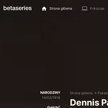
Strona główna
Pokazuje
NARODZINY
Strona główna
→
Pokaz
14/03/1918
Dennis P
ŚMIERĆ