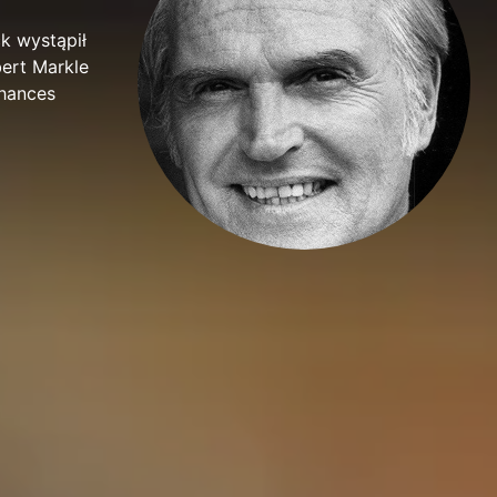
ck wystąpił
bert Markle
Chances