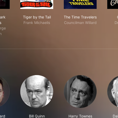
se of Dark Shadows
Tiger by the Tail
The Time Travelers
ark
Tiger by the Tail
The Time Travelers
s
Frank Michaelis
Councilman Willard
D
orge
n
ard
Bill Quinn
Harry Townes
Da