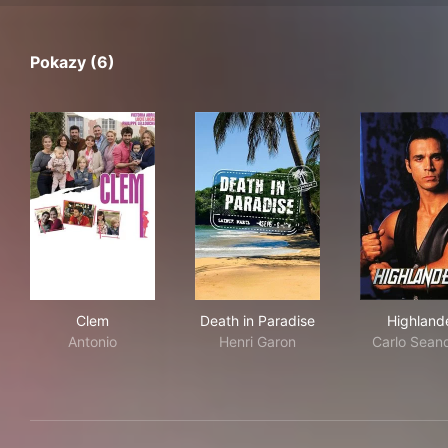
Pokazy (6)
Clem
Death in Paradise
Hig
Clem
Death in Paradise
Highland
Antonio
Henri Garon
Carlo Sean