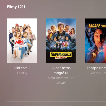
Filmy (21)
Alibi.com 2
Super-héros malgré lui
Esc
Alibi.com 2
Super-héros
Escape from
Thierry
malgré lui
Cuervo Jo
Alain Belmont "Le
Clown"