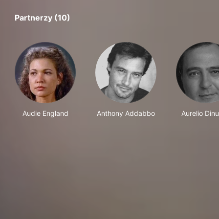
Partnerzy (10)
Audie England
Anthony Addabbo
Aurelio Din