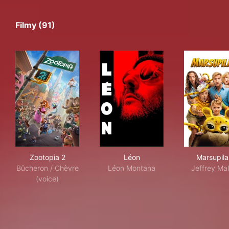
Filmy (91)
Zootopia 2
Léon
Mar
Zootopia 2
Léon
Marsupila
Bûcheron / Chèvre
Léon Montana
Jeffrey Ma
(voice)