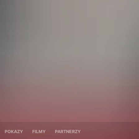
POKAZY
FILMY
PARTNERZY