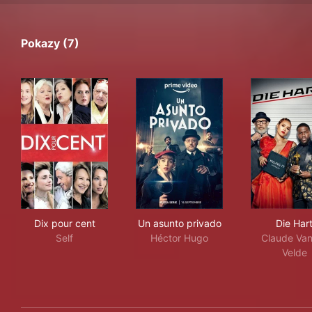
Pokazy (7)
Dix pour cent
Un asunto privado
Die 
Dix pour cent
Un asunto privado
Die Har
Self
Héctor Hugo
Claude Va
Velde