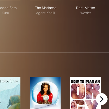
Wynonna Earp
The Madness
Dark Matter
onna Earp
The Madness
Dark Matter
Kuru
Agent Khalil
Wexler
right