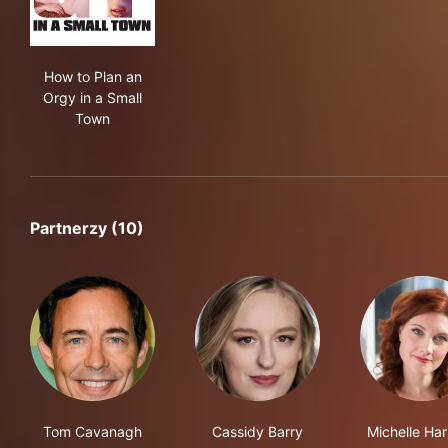
How to Plan an Orgy in a Small Town
How to Plan an
Orgy in a Small
Town
Partnerzy (10)
Tom Cavanagh
Cassidy Barry
Michelle Har