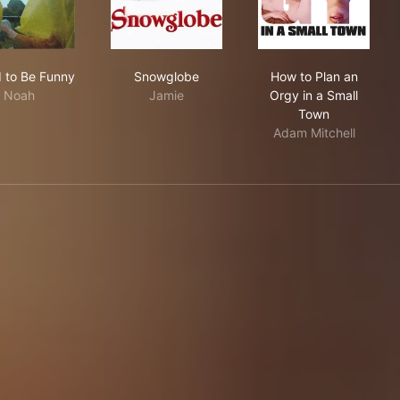
I Used to Be Funny
Snowglobe
How to Plan an
d to Be Funny
Snowglobe
How to Plan an
Noah
Jamie
Orgy in a Small
Town
Adam Mitchell