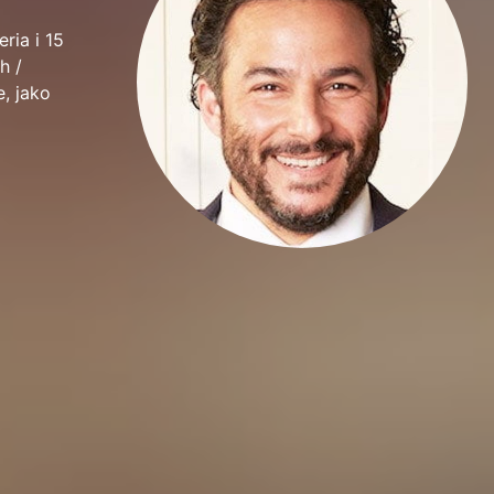
ria i 15
h /
e, jako