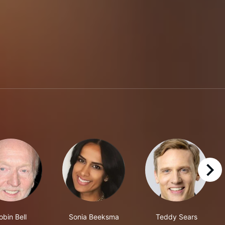
right
obin Bell
Sonia Beeksma
Teddy Sears