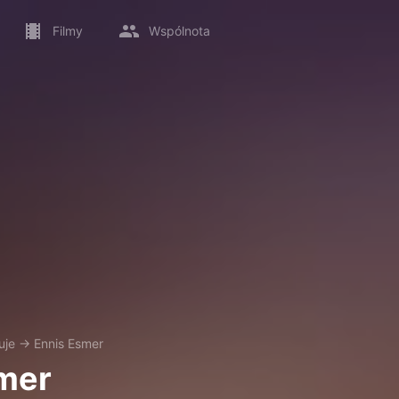
Filmy
Wspólnota
uje
→
Ennis Esmer
mer