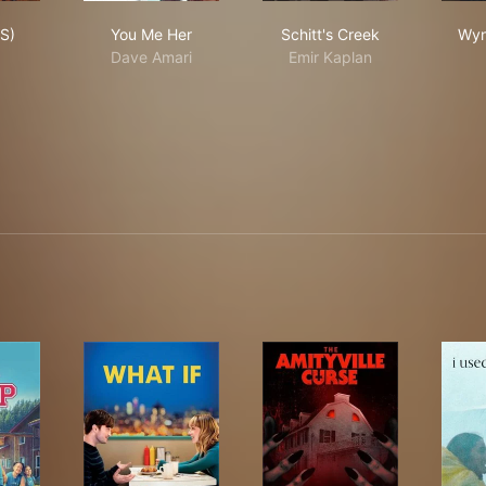
sts (US)
You Me Her
Schitt's Creek
S)
You Me Her
Schitt's Creek
Wyn
Dave Amari
Emir Kaplan