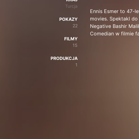
Turcja
Ennis Esmer to 47-le
movies. Spektakl do z
POKAZY
22
Negative Bashir Malik
Comedian w filmie f
FILMY
15
PRODUKCJA
1