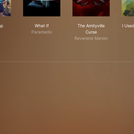
t Camp
What If
The Amityville Curse
mp
What If
The Amityville
I Use
Paramedic
Curse
Reverend Marion