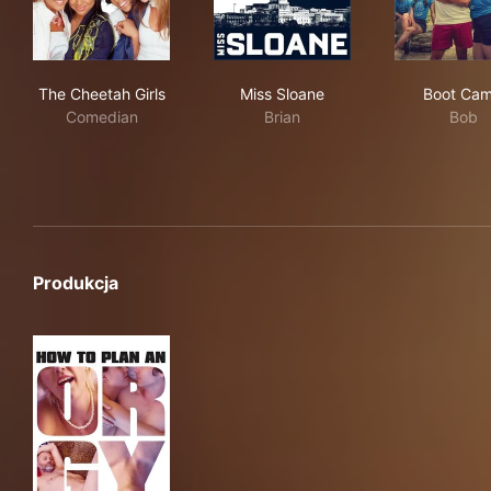
The Cheetah Girls
Miss Sloane
Boo
The Cheetah Girls
Miss Sloane
Boot Ca
Comedian
Brian
Bob
Produkcja