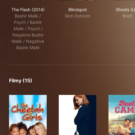
The Flash (2014)
Blindspot
Gho
The Flash (2014)
Blindspot
Ghosts (U
Bashir Malik /
Rich Dotcom
Brett
Psych / Bashir
Malik / Psych /
Negative Bashir
Malik / Negative
Bashir Malik
Filmy (15)