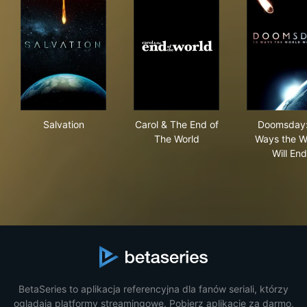
Salvation
Carol & The End of The Worl
Doo
Salvation
Carol & The End of
Doomsday:
The World
Ways the W
Will End
BetaSeries to aplikacja referencyjna dla fanów seriali, którzy
oglądają platformy streamingowe. Pobierz aplikację za darmo,