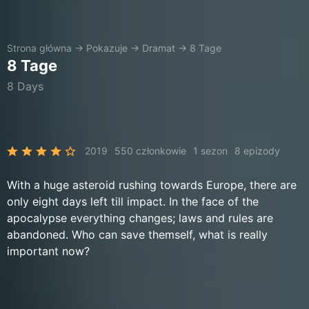
Strona główna
→
Pokazuje
→
Dramat
→
8 Tage
8 Tage
8 Days
2019
550 członkowie
1 sezon
8 epizody
With a huge asteroid rushing towards Europe, there are
only eight days left till impact. In the face of the
apocalypse everything changes; laws and rules are
abandoned. Who can save themself, what is really
important now?