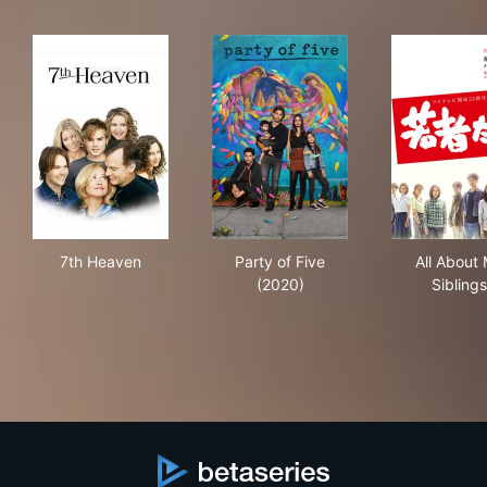
7th Heaven
Party of Five (2020)
All 
7th Heaven
Party of Five
All About
(2020)
Siblings