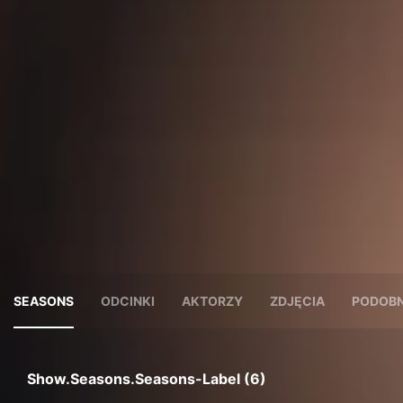
SEASONS
ODCINKI
AKTORZY
ZDJĘCIA
PODOBN
Show.seasons.seasons-Label (6)