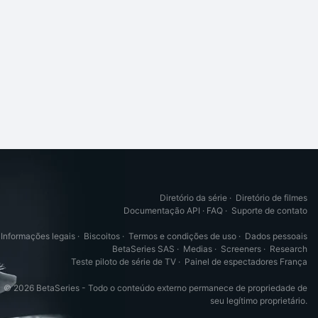
Diretório da série
·
Diretório de filmes
Documentação API
·
FAQ
·
Suporte de contato
Informações legais
·
Biscoitos
·
Termos e condições de uso
·
Dados pessoais
BetaSeries SAS
·
Medias
·
Screeners
·
Research
Teste piloto de série de TV
·
Painel de espectadores França
© 2026 BetaSeries - Todo o conteúdo externo permanece de propriedade de
seu legítimo proprietário.