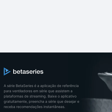
A série BetaSeries é a aplicação de referência
para ventiladores em série que assistem a
plataformas de streaming. Baixe o aplicativo
gratuitamente, preencha a série que desejar e
receba recomendações instantâneas.