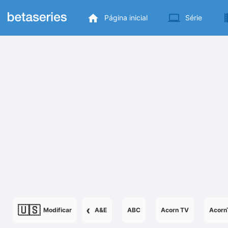
Página inicial
Série
🇺🇸
‹
Modificar
A&E
ABC
Acorn TV
Acorn