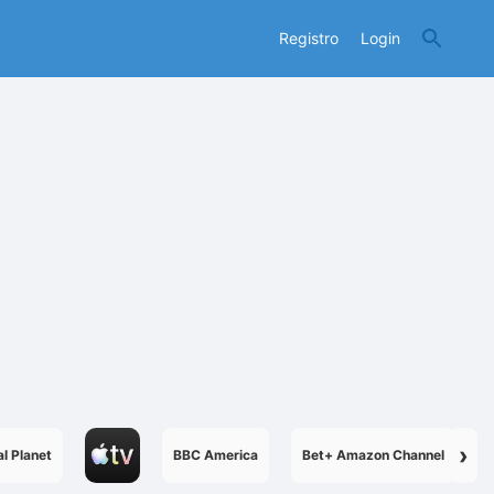
Registro
Login
›
l Planet
BBC America
Bet+ Amazon Channel