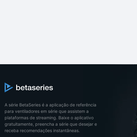
A série BetaSeries é a aplicação de referência
para ventiladores em série que assistem a
plataformas de streaming. Baixe o aplicativo
gratuitamente, preencha a série que desejar e
receba recomendações instantâneas.