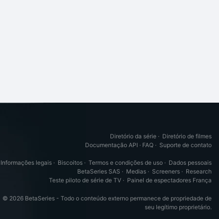
Diretório da série
·
Diretório de filmes
Documentação API
·
FAQ
·
Suporte de contato
Informações legais
·
Biscoitos
·
Termos e condições de uso
·
Dados pessoais
BetaSeries SAS
·
Medias
·
Screeners
·
Research
Teste piloto de série de TV
·
Painel de espectadores França
© 2026 BetaSeries - Todo o conteúdo externo permanece de propriedade de
seu legítimo proprietário.