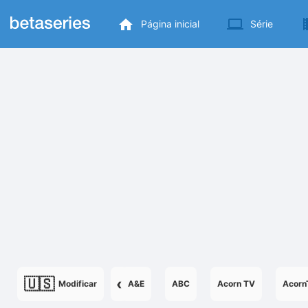
Página inicial
Série
🇺🇸
‹
Modificar
A&E
ABC
Acorn TV
Acorn