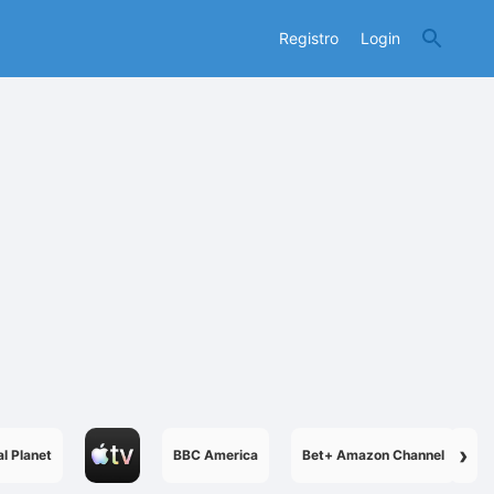
Registro
Login
›
l Planet
BBC America
Bet+ Amazon Channel