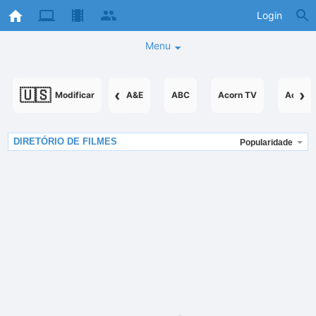
Login
Menu
🇺🇸
‹
›
Modificar
A&E
ABC
Acorn TV
AcornT
DIRETÓRIO DE FILMES
Popularidade