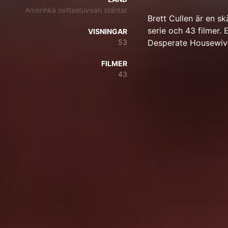
Amerihká ovttastuvvan stáhtat
Brett Cullen är en s
serie och 43 filmer. 
VISNINGAR
53
Desperate Housewive
FILMER
43