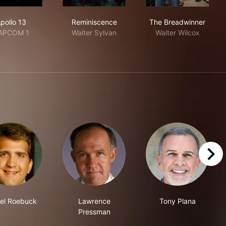
Apollo 13
Reminiscence
The Breadwinn
pollo 13
Reminiscence
The Breadwinner
APCOM 1
Walter Sylvan
Walter Wilcox
right
el Roebuck
Lawrence
Tony Plana
Pressman