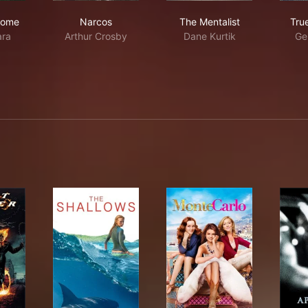
er the Dome
Narcos
The Mentalist
Dome
Narcos
The Mentalist
Tru
ara
Arthur Crosby
Dane Kurtik
Ge