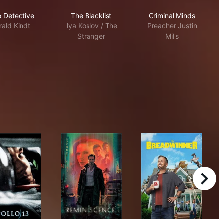
True Detective
The Blacklist
Criminal Minds
e Detective
The Blacklist
Criminal Minds
rald Kindt
Ilya Koslov / The
Preacher Justin
Stranger
Mills
right