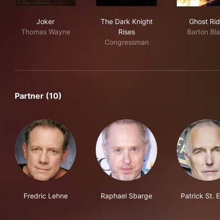
Joker
The Dark Knight Rises
Gho
Joker
The Dark Knight
Ghost Rid
Thomas Wayne
Rises
Barton Bl
Congressman
Partner (10)
Fredric Lehne
Raphael Sbarge
Patrick St. E