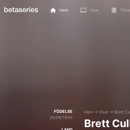
Hem
Visar
Filme
FÖDELSE
Hem
→
Visar
→
Brett Cu
26/08/1956
Brett Cul
LAND