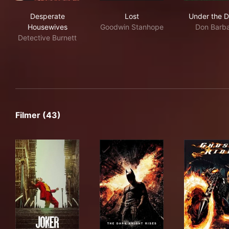
Desperate Housewives
Lost
Und
Desperate
Lost
Under the 
Housewives
Goodwin Stanhope
Don Barb
Detective Burnett
Filmer (43)