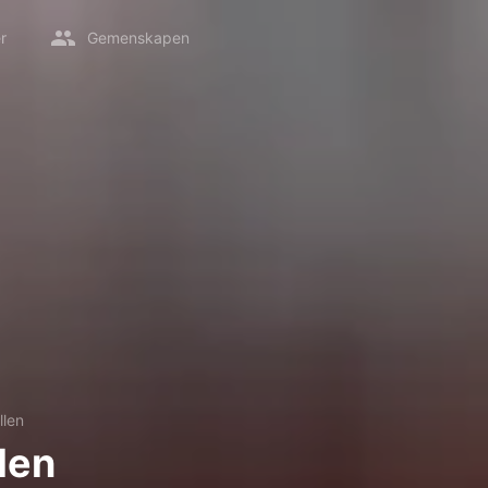
r
Gemenskapen
llen
len