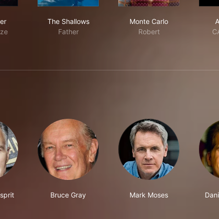
st Rider
The Shallows
Monte Carlo
er
The Shallows
Monte Carlo
A
aze
Father
Robert
C
sprit
Bruce Gray
Mark Moses
Dani