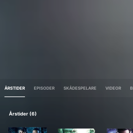
ÅRSTIDER
EPISODER
SKÅDESPELARE
VIDEOR
B
Årstider (6)