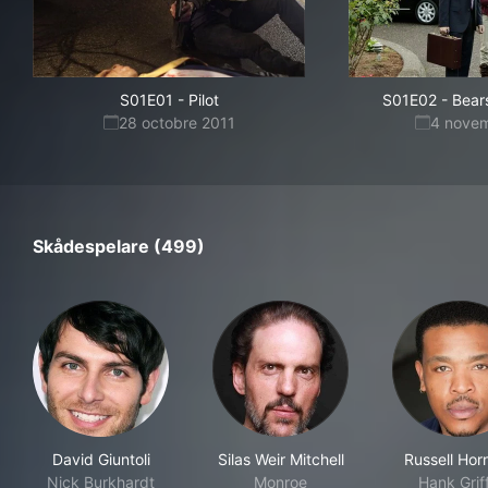
S01E01
-
Pilot
S01E02
-
Bears
28 octobre 2011
4 nove
Skådespelare (499)
David Giuntoli
Silas Weir Mitchell
Russell Hor
Nick Burkhardt
Monroe
Hank Grif