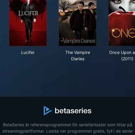
Lucifer
The Vampire Diaries
Onc
Lucifer
The Vampire
Once Upon a
Diaries
(2011)
BetaSeries är referensprogrammet för seriefantaster som tittar på
streamingplattformar. Ladda ner programmet gratis, fyll i de serier