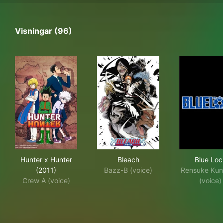
Visningar (96)
Hunter x Hunter (2011)
Bleach
Blu
Hunter x Hunter
Bleach
Blue Loc
(2011)
Bazz-B (voice)
Rensuke Kun
Crew A (voice)
(voice)