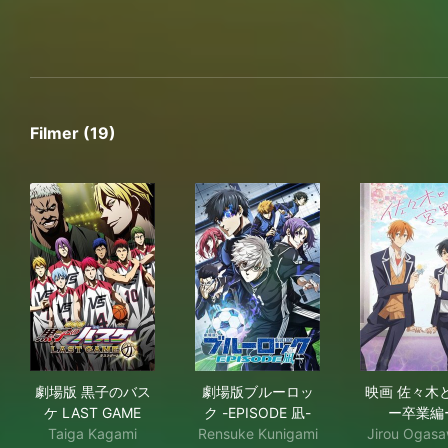
Filmer (19)
劇場版 黒子のバスケ LAST GAME
劇場版ブルーロック -EPISODE
映
劇場版 黒子のバス
劇場版ブルーロッ
映画 佐々木
ケ LAST GAME
ク -EPISODE 凪-
ー卒業編
Taiga Kagami
Rensuke Kunigami
Jirou Ogas