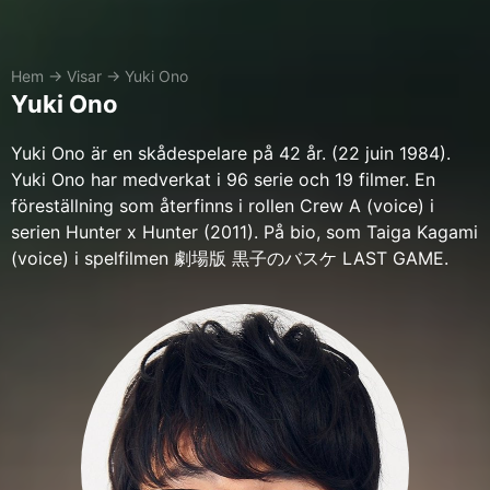
Hem
→
Visar
→
Yuki Ono
Yuki Ono
Yuki Ono är en skådespelare på 42 år. (22 juin 1984).
Yuki Ono har medverkat i 96 serie och 19 filmer. En
föreställning som återfinns i rollen Crew A (voice) i
serien Hunter x Hunter (2011). På bio, som Taiga Kagami
(voice) i spelfilmen 劇場版 黒子のバスケ LAST GAME.