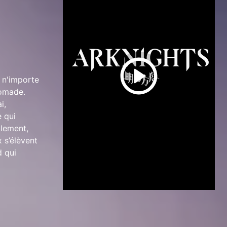
 n'importe
nomade.
i,
e qui
olement,
 s’élèvent
d qui