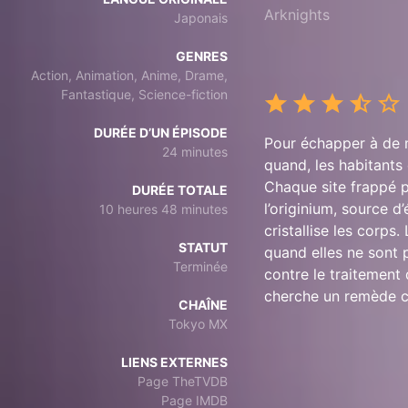
Arknights
Japonais
GENRES
Action, Animation, Anime, Drame,
Fantastique, Science-fiction
DURÉE D’UN ÉPISODE
Pour échapper à de m
24 minutes
quand, les habitants
Chaque site frappé p
DURÉE TOTALE
l’originium, source d
10 heures 48 minutes
cristallise les corps
STATUT
quand elles ne sont 
Terminée
contre le traitement 
cherche un remède c
CHAÎNE
Tokyo MX
LIENS EXTERNES
Page TheTVDB
Page IMDB