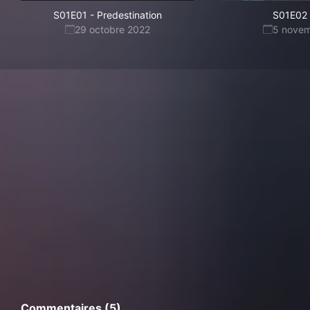
S01E01
-
Predestination
S01E02
29 octobre 2022
5 nove
Commentaires (5)