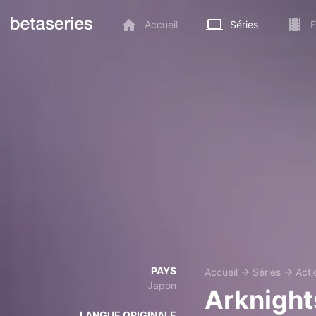
Accueil
Séries
F
PAYS
Accueil
→
Séries
→
Acti
Japon
Arknight
LANGUE ORIGINALE