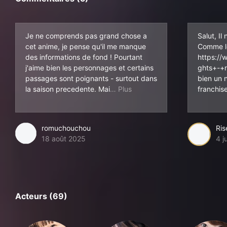
Je ne comprends pas grand chose a
Salut, Il
cet anime, je pense qu'il me manque
Comme le
des informations de fond ! Pourtant
https://
j'aime bien les personnages et certains
ghts+-+r
passages sont poignants - surtout dans
bien un 
s je trouve que c'est tres, t
la saison precedente. Mai
franchise
romuchouchou
Ris
18 août 2025
4 j
Acteurs (69)