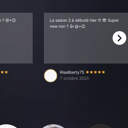
on ? @+😉
La saison 2 à débuté hier !!! 😎 Super
new non ? 👍 @+😉
right
cipe de cet anime, je ne note pas, mais ca me laisse perplexe.
Riseliberty75
7 octobre 2023