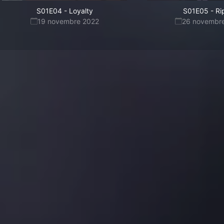
S01E04
-
Loyalty
S01E05
-
Ri
19 novembre 2022
26 novembr