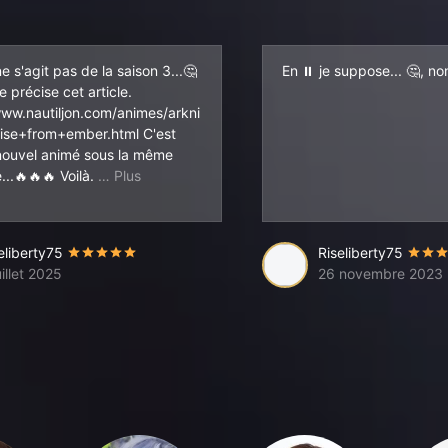
 ne s'agit pas de la saison 3...🤔
En ⏸ je suppose... 🤔, n
 précise cet article.
www.nautiljon.com/animes/arkni
ise+from+ember.html C'est
nouvel animé sous la même
res, decousu. Comme c'est peut-etre un effet de style ou juste le prin
@+😉
...🔥🔥🔥 Voilà.
eliberty75
Riseliberty75
uillet 2025
26 novembre 2023