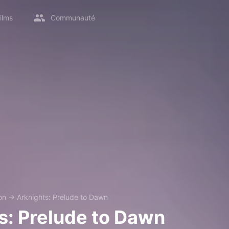
ilms
Communauté
on
→
Arknights: Prelude to Dawn
s: Prelude to Dawn