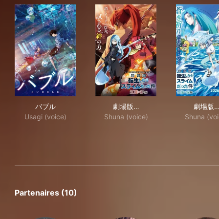
バブル
劇場版 転生したらスライムだ
劇場
バブル
劇場版…
劇場版
Usagi (voice)
Shuna (voice)
Shuna (voi
Partenaires (10)