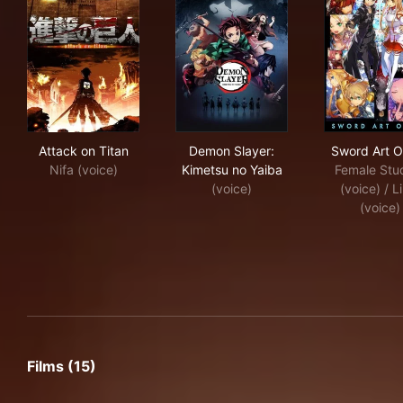
Attack on Titan
Demon Slayer: Kimetsu no Ya
Swo
Attack on Titan
Demon Slayer:
Sword Art O
Nifa (voice)
Kimetsu no Yaiba
Female Stu
(voice)
(voice) / L
(voice)
Films (15)