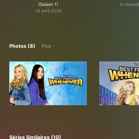
(Saison 1)
6 novem
16 avril 2026
Photos (8)
Plus
Séries Similaires (10)