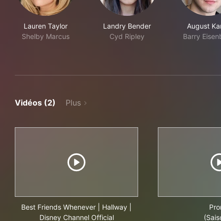
Lauren Taylor
Landry Bender
August K
Shelby Marcus
Cyd Ripley
Barry Eisen
Vidéos (2)
Plus
Best Friends Whenever | Hallway |
Pr
Disney Channel Official
(Sais