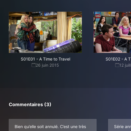
S01E01
-
A Time to Travel
S01E02
-
A T
26 juin 2015
12 jui
Commentaires (3)
Bien qu’elle soit annulé. C’est une très
Série an