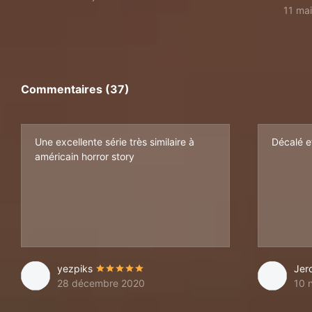
11 ma
Commentaires (37)
Une excellente série très similaire à
Décalé e
américain horror story
yezpiks
Jer
28 décembre 2020
10 