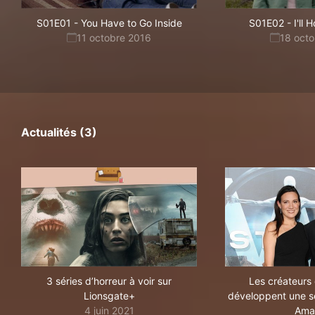
S01E01
-
You Have to Go Inside
S01E02
-
I'll
11 octobre 2016
18 oct
Actualités (3)
3 séries d’horreur à voir sur
Les créateurs
Lionsgate+
développent une sé
4 juin 2021
Ama