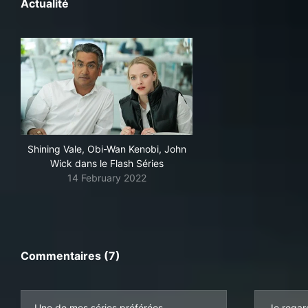
Actualité
Shining Vale, Obi-Wan Kenobi, John
Wick dans le Flash Séries
14 February 2022
Commentaires (7)
Une de mes séries préférées.
Je regar