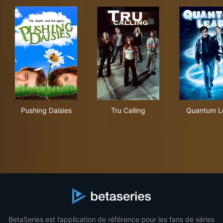
Pushing Daisies
Tru Calling
Qua
Pushing Daisies
Tru Calling
Quantum L
BetaSeries est l’application de référence pour les fans de séries