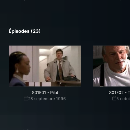
Épisodes (23)
S01E01
-
Pilot
S01E02
-
T
28 septembre 1996
5 octo