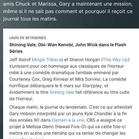
amis Chuck et Marissa, Gary a maintenant une mission,
même si il ne sait pas comment et pourquoi il reçoit ce
journal tous les matins.
L'AVIS DE BETASERIES
Shining Vale, Obi-Wan Kenobi, John Wick dans le Flash
Séries
Jeff Astrof (
Angie Tribeca
) et Sharon Horgan (
This Way Up
)
s’unissent pour cet hommage aux classiques de l’horreur
mêlé à une comédie dramatique familiale emmené par
Courteney Cox, Greg Kinnear et Mira Sorvino. La comédie
horrifique débarquera le 6 mars sur Starzplay, et
évidemment le titre
Shining Vale
fait référence au titre culte
de l’horreur.
Chaque matin, le journal du lendemain. C’est ce qui attendait
Gary Hobson interprété par un jeune Kyle Chandler à la fin
des années 90 dans
Demain à la une
. CBS a assigné ce
projet à Melissa Glenn (Hawaii Five-O) qui va cette fois-ci
mettre en scène une héroïne qui va tenter de changer les