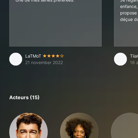
enfance,
propose 
déçue du 
LaTMoT
Tii
21 november 2022
16 
Acteurs (15)